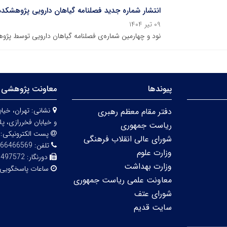
انتشار شماره جدید فصلنامه گیاهان دارویی پژوهشکده گیاهان 
۰۹ تیر ۱۴۰۴
نود و چهارمین شماره‌ی فصلنامه گیاهان دارویی توسط پژ
پیوندها
معاونت پژوهشی 
نشانی:
دفتر مقام معظم رهبری
و خیابان فخررازی، پلاک 
ریاست جمهوری
پست الکترونیکی:
شورای عالی انقلاب فرهنگی
تلفن:
66466569
وزارت علوم
دورنگار:
6497572
وزارت بهداشت
ساعات پاسخگویی
معاونت علمی ریاست جمهوری
شورای عتف
سایت قدیم