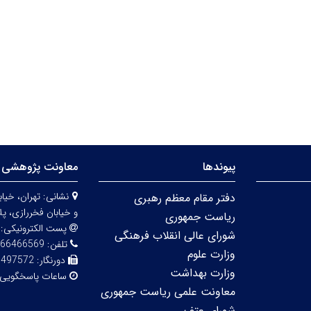
پیوندها
معاونت پژوهشی 
نشانی:
دفتر مقام معظم رهبری
و خیابان فخررازی، پلاک 
ریاست جمهوری
پست الکترونیکی:
شورای عالی انقلاب فرهنگی
تلفن:
66466569
وزارت علوم
دورنگار:
6497572
وزارت بهداشت
ساعات پاسخگویی
معاونت علمی ریاست جمهوری
شورای عتف