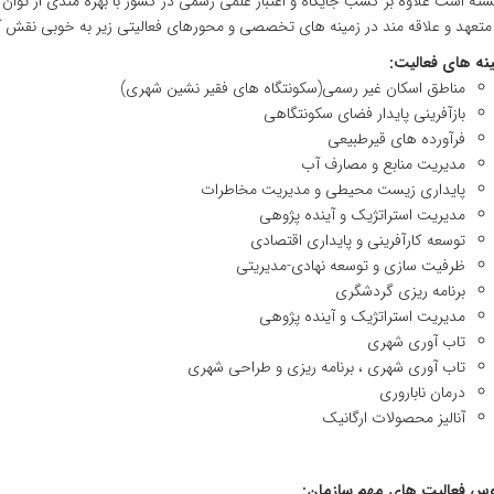
انسته است علاوه بر کسب جایگاه و اعتبار علمی رسمی در کشور با بهره مندی از ت
متعهد و علاقه مند در زمینه های تخصصی و محورهای فعالیتی زیر به خوبی نقش آف
نه های فعالیت:
مناطق اسکان غیر رسمی(سکونتگاه های فقیر نشین شهری)
بازآفرینی پایدار فضای سکونتگاهی
فرآورده های قیرطبیعی
مدیریت منابع و مصارف آب
پایداری زیست محیطی و مدیریت مخاطرات
مدیریت استراتژیک و آینده پژوهی
توسعه کارآفرینی و پایداری اقتصادی
ظرفیت سازی و توسعه نهادی-مدیریتی
برنامه ریزی گردشگری
مدیریت استراتژیک و آینده پژوهی
تاب آوری شهری
تاب آوری شهری ، برنامه ریزی و طراحی شهری
درمان ناباروری
آنالیز محصولات ارگانیک
وس فعالیت های مهم سازمان: