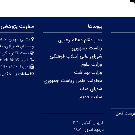
پیوندها
معاونت پژوهشی 
نشانی:
دفتر مقام معظم رهبری
و خیابان فخررازی، پلاک 
ریاست جمهوری
پست الکترونیکی:
شورای عالی انقلاب فرهنگی
تلفن:
66466569
وزارت علوم
دورنگار:
6497572
وزارت بهداشت
ساعات پاسخگویی
معاونت علمی ریاست جمهوری
شورای عتف
سایت قدیم
رست کامل
کاربران آنلاین :
۱۱۳
بازدید امروز :
۱۸۸۱