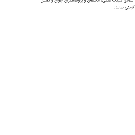
وان اعضای هیئت علمی، محققان و پژوهشگران جوان و دانش
رینی نماید: