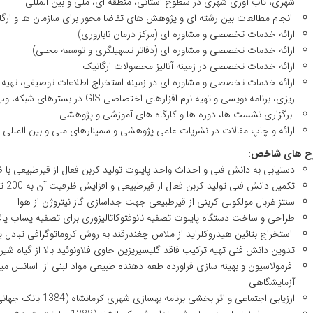
شهری، تاب آوری شهری در سطوح استانی، منطقه ای، ملی و بین المللی
انجام مطالعات بین رشته ای و پژوهش های تقاضا محور برای سازمان ها و ار
ارائه خدمات تخصصی و مشاوره ای (مرکز درمان ناباروری)
ارائه خدمات تخصصی و مشاوره ای (دفاتر تسهیلگری و توسعه محلی)
ارائه خدمات تخصصی در زمینه آنالیز محصولات ارگانیک
ارائه خدمات تخصصی و مشاوره ای در زمینه استخراج اطلاعات توصیفی، تهیه و ب
ریزی، برنامه نویسی و تهیه نرم افزارهای اختصاصی GIS در بسترهای شبکه، وب، موبایل و ...
برگزاری نشست ها، دوره ها و کارگاه های آموزشی و پژوهشی
ارائه و چاپ مقالات در نشریات علمی پژوهشی و سمینارهای ملی و بین المللی
ح های شاخص:
دستیابی به دانش فنی و احداث واحد پایلوت تولید کربن فعال از قیرطبیعی با ظرفیت 100 تن
تکمیل دانش فنی تولید کربن فعال از قیرطبیعی و افزایش ظرفیت آن به 200 تن در سال
سنتز غربال مولکولی کربنی از قیرطبیعی جهت جداسازی گاز نیتروژن از هوا
طراحی و ساخت دستگاه پایلوت تصفیه نانوفتوکاتالیزوری برای تصفیه پساب پالا
استخراج بتائین هیدروکلراید از ملاس چغندرقند به روش کروماتوگرافی تبادل 
تدوین دانش فنی تهیه ترکیب فاقد گلیسیریزین حاوی فلاونوئید بالا از گیاه شیر
فرمولاسیون و بهینه سازی فراورده طعم دهنده طبیعی مواد لبنی از اسانس می
آزمایشگاهی
ارزیابی اجتماعی و اثر بخشی برنامه بهسازی شهری کرمانشاه (1384 بانک جهانی)