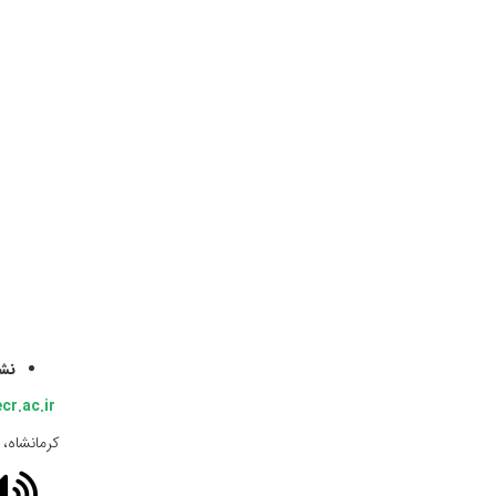
نش
https://ksh.acecr.ac.ir
کرمانشاه، بلوار شهید به