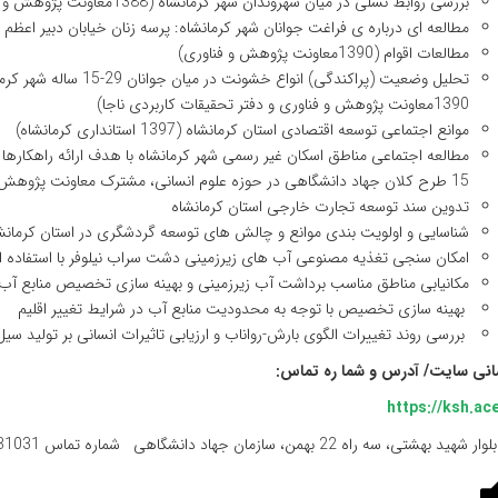
بررسی روابط نسلی در میان شهروندان شهر کرمانشاه (1388معاونت پژوهش و فناوری)
مطالعه ای درباره ی فراغت جوانان شهر کرمانشاه: پرسه زنان خیابان دبیر اعظم (1390معاونت پژوهش و فناوری
مطالعات اقوام (1390معاونت پژوهش و فناوری)
تحلیل وضعیت (پراکندگی) ا
1390معاونت پژوهش و فناوری و دفتر تحقیقات کاربردی ناجا)
موانع اجتماعی توسعه اقتصادی استان کرمانشاه (1397 استانداری کرمانشاه)
15 طرح کلان جهاد دانشگاهی در حوزه علوم انسانی، مشترک معاونت پژوهش و فناوری و کارفرمای استانی) 1399
تدوین سند توسعه تجارت خارجی استان کرمانشاه
شناسایی و اولویت بندی موانع و چالش های توسعه گردشگری در استان کرمانش
امکان سنجی تغذیه مصنوعی آب های زیرزمینی دشت سراب نیلوفر با استفاده
مکانیابی مناطق مناسب برداشت آب زیرزمینی و بهینه سازی تخصیص منابع آب
بهینه سازی تخصیص با توجه به محدودیت منابع آب در شرایط تغییر اقلیم
بررسی روند تغییرات الگوی بارش-رواناب و ارزیابی تاثیرات انسانی بر تولید 
انی سایت/ آدرس و شما ره تماس:
شتی، سه راه 22 بهمن، سازمان جهاد دانشگاهی شماره تماس 31031-083