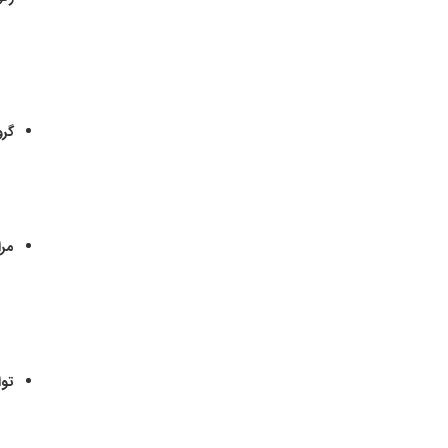
گر
مر
تو