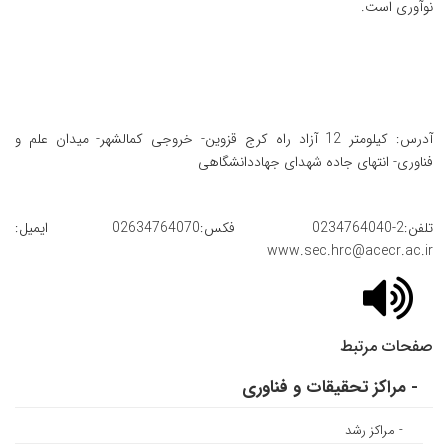
نوآوری است.
آدرس: کیلومتر 12 آزاد راه کرج قزوین- خروجی کمالشهر- میدان علم و
فناوری- انتهای جاده شهدای جهاددانشگاهی
تلفن:2-0234764040 فکس:02634764070 ایمیل:
www.sec.hrc@acecr.ac.ir
صفحات مرتبط
- مراکز تحقیقات و فناوری
- مراکز رشد