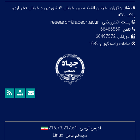
نشانی:
تهران، خیابان انقلاب، بین خیابان ۱۲ فروردین و خیابان فخررازی،
پلاک ۱۲۷۰
پست الکترونیکی:
تلفن:
66466569
دورنگار:
66497572
ساعات پاسخگویی:
8-16
آدرس آی‌پی:
216.73.217.61
سیستم عامل: Linux