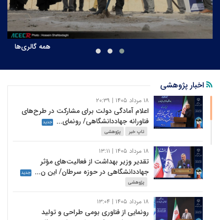
زیستی جهاددانشگاهی ـ ابن‌سینا که با هدف مقابله مؤثرتر با بیماری
آنگارا، کاهش وابستگی به واکسن‌های وارداتی و صیانت از امنیت
غذایی کشور تولید شده و بیش از ۹۰ درصد اثربخشی دارد.
همه گالری‌ها
آیین کلنگ‌زنی مرکز زیست مصنوعی جهاددانشگاهی در قم
۰۵ اسفند ۱۴۰۴
اخبار پژوهشی
۱۸ مرداد ۱۴۰۵ | ۲۰:۳۹
اعلام آمادگی دولت برای مشارکت در طرح‌های
فناورانه جهاددانشگاهی/ رونمای...
جدید
تاپ خبر
پژوهشی
۱۸ مرداد ۱۴۰۵ | ۱۳:۱۱
تقدیر وزیر بهداشت از فعالیت‌های مؤثر
جهاددانشگاهی در حوزه سرطان/ این ن...
جدید
پژوهشی
۱۸ مرداد ۱۴۰۵ | ۱۳:۰۴
رونمایی از فناوری بومی طراحی و تولید