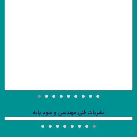
نشریات فنی مهندسی و علوم پایه
Iranian Journal of Mathematics Sciences & Informatics
(IJMSI) (دوفصلنامه)