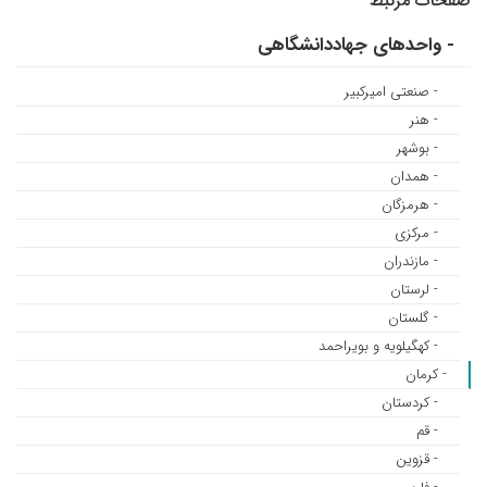
صفحات مرتبط
- واحدهای جهاددانشگاهی
- صنعتی امیرکبیر
- هنر
- بوشهر
- همدان
- هرمزگان
- مرکزی
- مازندران
- لرستان
- گلستان
- کهگیلویه و بویراحمد
- کرمان
- کردستان
- قم
- قزوین