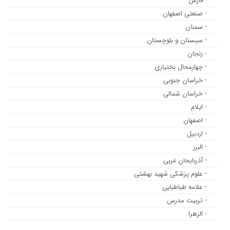
- فارس
- صنعتی اصفهان
- سمنان
- سیستان و بلوچستان
- زنجان
- چهارمحال بختیاری
- خراسان جنوبی
- خراسان شمالی
- ایلام
- اصفهان
- اردبیل
- البرز
- آذربایجان غربی
- علوم پزشکی شهید بهشتی
- علامه طباطبایی
- تربیت مدرس
- الزهرا