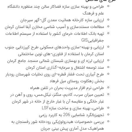
طراحی و بهینه سازی سازه فضاکار سالن چند منظوره دانشگاه
علم و فرهنگ
ارزیابی سازه کارخانه هماتیت معدن گل¬گهر سیرجان
مطالعات مستندسازی و آسیب شناسی مخازن آبفا استان کرمان
تهیه بانک اطلاعات خرمای کشور با استفاده از سیستم اطلاعات
جغرافیاییGIS
ارزیابی و بهینه¬سازی واحدهای مسکونی طرح کپرزدایی جنوب
استان کرمان با استفاده از فناوری¬های نوین ساختمانی
ارزیابی لرزه ای و بهسازی شبستان شمالی مسجد جامع کرمان
سند توسعه اشتغال و سرمایه¬گذاری استان کرمان
طرح آبیاری تحت فشار قطره¬ای روی نخلیات شهرستان رودبار
بخش زهکلوت روستای میل فرهاد
طراحی نرم افزار مدیریت بحران در تلفن همراه
تعیین میزان سرب، کادیم، منگنز، نیکل،مس، روی و آهن در
غبار خانگی و مقایسه آن با غبار خارج از خانه در شهر کرمان
طراحی، بهینه سازی و ساخت سازهLSF
تجهیزبالگرد شناسایی 206 به کاربرد رزمی
بررسی خصوصیات هیدرولوژیکی رودخانه شور رفسنجان به
همراهیک مدل آماری پیش بینی جریان