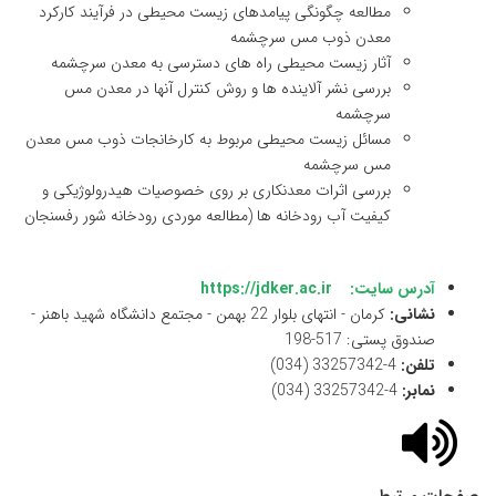
مطالعه چگونگی پیامدهای زیست محیطی در فرآیند کارکرد
معدن ذوب مس سرچشمه
آثار زیست محیطی راه های دسترسی به معدن سرچشمه
بررسی نشر آلاینده ها و روش کنترل آنها در معدن مس
سرچشمه
مسائل زیست محیطی مربوط به کارخانجات ذوب مس معدن
مس سرچشمه
بررسی اثرات معدنکاری بر روی خصوصیات هیدرولوژیکی و
کیفیت آب رودخانه ها (مطالعه موردی رودخانه شور رفسنجان
آدرس سایت:
https://jdker.ac.ir
نشانی:
کرمان - انتهای بلوار 22 بهمن - مجتمع دانشگاه شهید باهنر -
صندوق پستی: 517-198
تلفن:
4-33257342 (034)
نمابر:
4-33257342 (034)