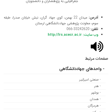
جغرافیایی به پژوهشگران و دانشجویان.
آدرس:
میدان 22 بهمن، کوی جهاد گران، نبش خیابان صدرا، طبقه
سوم، معاونت پژوهشی جهاددانشگاهی لرستان
تلفن:
33242620-066
وب سایت:
http://lrs.acecr.ac.ir
صفحات مرتبط
- واحدهای جهاددانشگاهی
- صنعتی امیرکبیر
- هنر
- بوشهر
- همدان
- هرمزگان