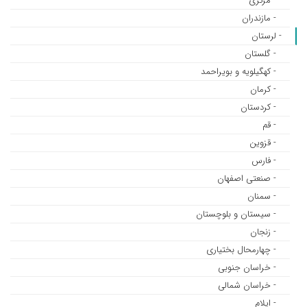
- مرکزی
- مازندران
- لرستان
- گلستان
- کهگیلویه و بویراحمد
- کرمان
- کردستان
- قم
- قزوین
- فارس
- صنعتی اصفهان
- سمنان
- سیستان و بلوچستان
- زنجان
- چهارمحال بختیاری
- خراسان جنوبی
- خراسان شمالی
- ایلام