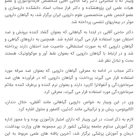
وبینار که با سخنرانی دکتر رضا حاجی آقایی متخصص فارماکوگنوزی و عضو
هیات علمی این پژوهشکده و دکتر فراز مجاب استاد دانشکده داروسازی و
عضو انجمن علمی متخصصین علوم دارویی ایران برگزار شد، به گیاهان دارویی
موثر در بیماریهای تنفسی پرداخته شد.
دکتر حاجی آقایی در ابتدا به گیاهانی که بعنوان گشاد کننده برونش و ضد
احتقان مورد استفاده قرار می گیرند اشاره شد. همچنین به داروهای گیاهی و
گیاهان دارویی که به صورت استنشاقی، خاصیت ضد احتقان دارند پرداخته
شد و در ارتباط با گیاهان دارویی که بعنوان غلط آور و موکولوتیک هستند
بحث و تبادل نظر شد.
دکتر مجاب در ادامه به معرفی گیاهان دارویی که بعنوان ضد سرفه مورد
استفاده قرار می گیرند پرداخت و گیاهان دارویی که در فرآورده های ضد
سرماخوردگی و آنفولانزا کاربرد دارند و بعنوان نرم کننده و برطرف کننده علائم
سرماخوردگی مورد استفاده قرار می گیرند، معرفی کرد.
وی در این وبینار به خواص دارویی گیاهانی مانند آقطی، خلال دندان،
اکالیپتوس، ریش بز و ترکیباتی مانند کدئین، کامفور و منتول اشاره کرد.
لازم به ذکر است، در این وبینار که دارای امتیاز بازآموزی بوده و با مجوز اداره
کل آموزش مداوم جامعه پزشکی کشور از زیر مجموعه های وزارت بهداشت،
درمان و آموزش پزشکی برگزار شد، آخرین یافته های علمی مربوط به این