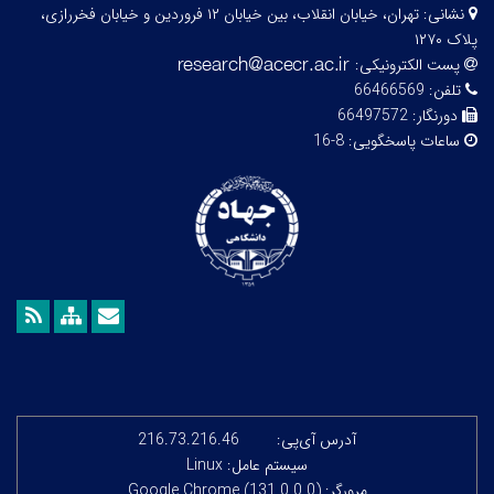
نشانی:
تهران، خیابان انقلاب، بین خیابان ۱۲ فروردین و خیابان فخررازی،
پلاک ۱۲۷۰
پست الکترونیکی:
تلفن:
66466569
دورنگار:
66497572
ساعات پاسخگویی:
8-16
آدرس آی‌پی:
216.73.216.46
سیستم عامل: Linux
مرورگر: Google Chrome (131.0.0.0)