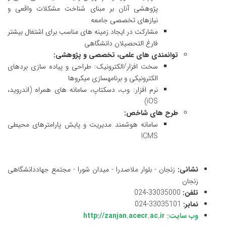
پژوهشی آنان بر مبنای شناخت مشکلات واقعی و
نیازهای تخصصی جامعه
مشارکت در ایجاد زمینه های مناسب برای اشتغال بیشتر
فارغ التحصیلان دانشگاهی
توانمندی های علمی، تخصصی و پژوهشی:
سخت افزار/الکترونیک: طراحی و پیاده سازی بردهای
الکترونیکی و برنامه­سازی میکروها
نرم افزار: وب، دسکتاپ، سامانه های همراه (اندروید،
iOS)
طرح های شاخص:
سامانه هوشمند مدیریت و پایش پارامترهای محیطی
ICMS
نشانی:
زنجان - بلوار ملاصدرا - میدان شورا - مجتمع جهاددانشگاهی
زنجان
تلفن:
33035000-024
نمابر:
33035101-024
وب سایت:
http://zanjan.acecr.ac.ir