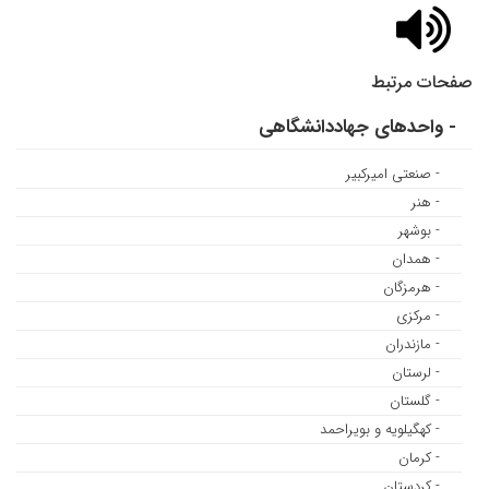
صفحات مرتبط
- واحدهای جهاددانشگاهی
- صنعتی امیرکبیر
- هنر
- بوشهر
- همدان
- هرمزگان
- مرکزی
- مازندران
- لرستان
- گلستان
- کهگیلویه و بویراحمد
- کرمان
- کردستان