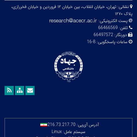
نشانی:
تهران، خیابان انقلاب، بین خیابان ۱۲ فروردین و خیابان فخررازی،
پلاک ۱۲۷۰
پست الکترونیکی:
تلفن:
66466569
دورنگار:
66497572
ساعات پاسخگویی:
8-16
آدرس آی‌پی:
216.73.217.70
سیستم عامل: Linux