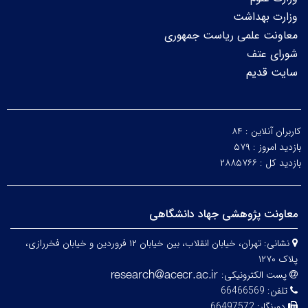
وزارت بهداشت
معاونت علمی ریاست جمهوری
شورای عتف
سایت قدیم
کاربران آنلاین :
۸۴
بازدید امروز :
۵۷۹
بازدید کل :
۲۸۸۵۷۶۶
معاونت پژوهشی جهاد دانشگاهی
نشانی:
تهران، خیابان انقلاب، بین خیابان ۱۲ فروردین و خیابان فخررازی،
پلاک ۱۲۷۰
پست الکترونیکی:
تلفن:
66466569
دورنگار:
66497572