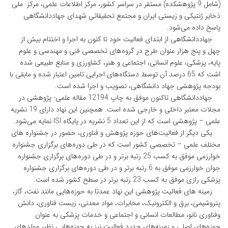
(شامل 9 پژوهشکده) مستقر در سراسر کشور، مرکز اطلاعات علمی، مرکز ملی
ذخایر ژنتیکی و زیستی ایران و مجتمع تحقیقاتی شهدای جهاددانشگاهی
پاسخ داده می‌شود.
جهاددانشگاهی از ابتدای فعالیت خود تا کنون به اجرا و اختتام بیش از
چهل و پنج هزار عنوان طرح در گروه‌های تخصصی فنی و مهندسی و علوم
پایه، پزشکی، علوم انسانی، اجتماعی و هنر، کشاورزی و منابع طبیعی شده
اشت که 65 درصد آن توسط دستگاه‌های اجرایی تامین اعتبار شده و مابقی با
بودجه پژوهشی جهاد دانشگاهی، تصویب و اجرا شده است.
جهاد‌دانشگاهی تاکنون موفق به چاپ 12194 مقاله علمی- پژوهشی در
مجلات معتبر داخلی و خارجی شده است. همچنین این نهاد دارای 19 نشریه
علمی – پژوهشی است که از این تعداد 5 نشریه در پایگاه ISI نمایه می‌شود.
یکی دیگر از فعالیت‌های حوزه پژوهش و فناوری، حضور در جشنواره های
مختلف علمی – تخصصی کشور است که در طی دوره‌های برگزاری جشنواره
خوارزمی موفق به کسب 25 رتبه برتر و در طی دوره‌های برگزاری جشنواره
جوان خوارزمی موفق به 6 رتبه برتر و در طی دوره‌های برگزاری جشنواره
پزشکی رازی موفق به کسب 23 رتبه برتر در سطح کشور شده است.
زمینه های فعالیت پژوهشی این نهاد عمدتا به حوزه‌هایی مانند نفت، گاز،
پتروشیمی، برق و الکترونیک، مخابرات، مواد معدنی، زیست فناوری، دانش
وفناوری نانو، مطالعات انسانی و اجتماعی و خدمات پزشکی به عنوان
حوزه‌های اصلی و زمینه‌های جدید فعالیت نیز به حوزه‌هایی نظیر مولدهای