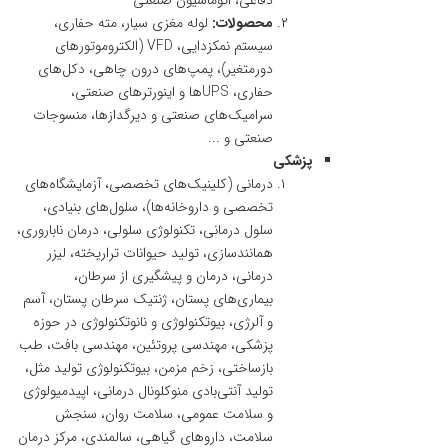
دفاعی، اتوماسیون صنعتی
محصولات:
لوله مغزی سیار، مته حفاری،
سیستم نمکزدایی، VFD (الکتروموتورهای
دورمتغیر)، پمپ‌های درون چاهی، دکل‌های
حفاری، UPSها و اینورترهای صنعتی،
سرامیک‌های صنعتی و دیرگدازها، منسوجات
صنعتی و ...
پزشکی
درمانی (کلینیک‌های تخصصی، آزمایشگاه‌های
تخصصی و داروخانه‌ها)، سلول‌های بنیادی،
سلول درمانی، تکنولوژی سلولی، درمان ناباروری،
همانندسازی، تولید حیوانات تراریخته، لیزر
درمانی، درمان و پیشگیری از سرطان،
بیماری‌های پستان، ژنتیک سرطان پستان، آسم
و آلرژی، بیوتکنولوژی و نانوتکنولوژی در حوزه
پزشکی، مهندسی پروتئین، مهندسی بافت، طب
بازساختی، زخم مزمن، بیوتکنولوژی تولید مثل،
تولید آنتی‌بادی منوکلونال درمانی، اپیدمیولوژی
و سلامت عمومی، سلامت روان، سنجش
سلامت، داروهای گیاهی، سالمندی، مرکز درمان