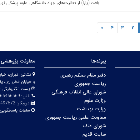
بافت (یارا) از فعالیت‌های جهاد دانشگاهی علوم پزشکی تهرا
»
4
3
2
پیوندها
معاونت پژوهشی 
نشانی:
دفتر مقام معظم رهبری
و خیابان فخررازی، پلاک 
ریاست جمهوری
پست الکترونیکی:
شورای عالی انقلاب فرهنگی
تلفن:
66466569
وزارت علوم
دورنگار:
6497572
وزارت بهداشت
ساعات پاسخگویی
معاونت علمی ریاست جمهوری
شورای عتف
سایت قدیم