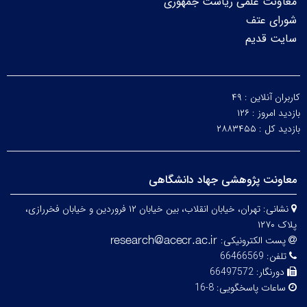
معاونت علمی ریاست جمهوری
شورای عتف
سایت قدیم
کاربران آنلاین :
۴۹
بازدید امروز :
۱۲۶
بازدید کل :
۲۸۸۳۴۵۵
معاونت پژوهشی جهاد دانشگاهی
نشانی:
تهران، خیابان انقلاب، بین خیابان ۱۲ فروردین و خیابان فخررازی،
پلاک ۱۲۷۰
پست الکترونیکی:
تلفن:
66466569
دورنگار:
66497572
ساعات پاسخگویی:
8-16