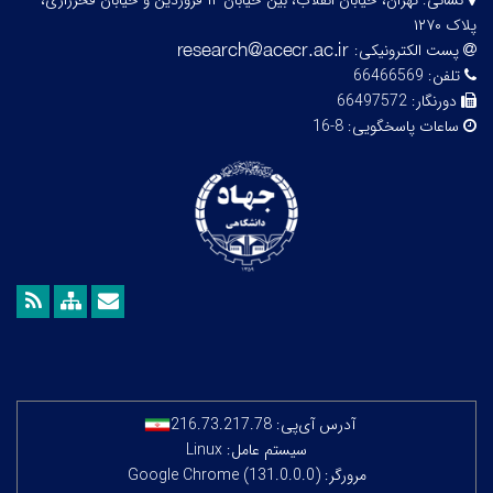
نشانی:
تهران، خیابان انقلاب، بین خیابان ۱۲ فروردین و خیابان فخررازی،
پلاک ۱۲۷۰
پست الکترونیکی:
تلفن:
66466569
دورنگار:
66497572
ساعات پاسخگویی:
8-16
آدرس آی‌پی:
216.73.217.78
سیستم عامل: Linux
مرورگر: Google Chrome (131.0.0.0)