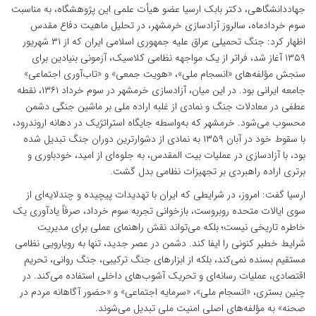
جهاددانشگاهی، دکتر بابک ارسیا عضو هیأت علمی این پژوهشگاه، به مناسبت
سوم خردادماه، سالروز آزادسازی خرمشهر، در تحلیل ماهیت دفاع مقدس
اظهار کرد: جنگ تحمیلی عراق علیه جمهوری اسلامی ایران که از ۳۱ شهریور
۱۳۵۹ آغاز شد، فراتر از یک مواجهه نظامی کلاسیک، آزمونی بنیادین برای
سنجش مؤلفه‌های «انسجام ملی»، «هویت جمعی» و «تاب‌آوری اجتماعی»
جامعه ایرانی بود. در این میان، آزادسازی خرمشهر در سوم خرداد ۱۳۶۱، نقطه
عطفی در معادلات جنگ و نمادی از غلبه اراده ملی بر ماشین جنگی دشمن
محسوب می‌شود. خرمشهر که به‌واسطه جایگاه استراتژیک در دهانه اروندرود،
با سقوط خود در آبان ۱۳۵۹ به نمادی از دشوارترین دوران جنگ تبدیل شده
بود، با آزادسازی در عملیات بیت‌ المقدس، به جلوه‌ای از امید، خودباوری و
برتری اراده راهبردی بر تجهیزات نظامی بدل گشت.
ارسیا گفت: امروز، در شرایطی که ایران با تهدیدات پیچیده و چندلایه‌ای از
سوی ایالات متحده روبروست، بازخوانی تجربه سوم خرداد، صرفاً یادآوری یک
خاطره تاریخی نیست؛ بلکه می‌تواند نقش راهنمای عملی برای مدیریت
شرایط خطیر کنونی را ایفا کند. دشمن در عصر جدید، تنها به رویارویی نظامی
مستقیم بسنده نمی‌کند، بلکه از ابزارهای جنگ ترکیبی، جنگ روانی، تحریم
اقتصادی، عملیات رسانه‌ای و تحریک آشوب‌های داخلی استفاده می‌کند. در
چنین بستری، «انسجام ملی»، «سرمایه اجتماعی» و «حضور آگاهانه مردم در
صحنه» به مؤلفه‌های اصلی امنیت ملی تبدیل می‌شوند.