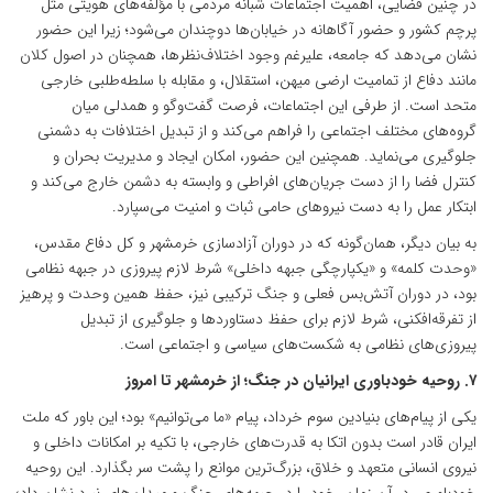
در چنین فضایی، اهمیت اجتماعات شبانه مردمی با مؤلفه‌های هویتی مثل
پرچم کشور و حضور آگاهانه در خیابان‌ها دوچندان می‌شود؛ زیرا این حضور
نشان می‌دهد که جامعه، علیرغم وجود اختلاف‌نظرها، همچنان در اصول کلان
مانند دفاع از تمامیت ارضی میهن، استقلال، و مقابله با سلطه‌طلبی خارجی
متحد است. از طرفی این اجتماعات، فرصت گفت‌وگو و همدلی میان
گروه‌های مختلف اجتماعی را فراهم می‌کند و از تبدیل اختلافات به دشمنی
جلوگیری می‌نماید. همچنین این حضور، امکان ایجاد و مدیریت بحران و
کنترل فضا را از دست جریان‌های افراطی و وابسته به دشمن خارج می‌کند و
ابتکار عمل را به دست نیروهای حامی ثبات و امنیت می‌سپارد.
به بیان دیگر، همان‌گونه که در دوران آزادسازی خرمشهر و کل دفاع مقدس،
«وحدت کلمه» و «یکپارچگی جبهه داخلی» شرط لازم پیروزی در جبهه نظامی
بود، در دوران آتش‌بس فعلی و جنگ ترکیبی نیز، حفظ همین وحدت و پرهیز
از تفرقه‌افکنی، شرط لازم برای حفظ دستاوردها و جلوگیری از تبدیل
پیروزی‌های نظامی به شکست‌های سیاسی و اجتماعی است.
۷. روحیه خودباوری ایرانیان در جنگ؛ از خرمشهر تا امروز
یکی از پیام‌های بنیادین سوم خرداد، پیام «ما می‌توانیم» بود؛ این باور که ملت
ایران قادر است بدون اتکا به قدرت‌های خارجی، با تکیه بر امکانات داخلی و
نیروی انسانی متعهد و خلاق، بزرگ‌ترین موانع را پشت سر بگذارد. این روحیه