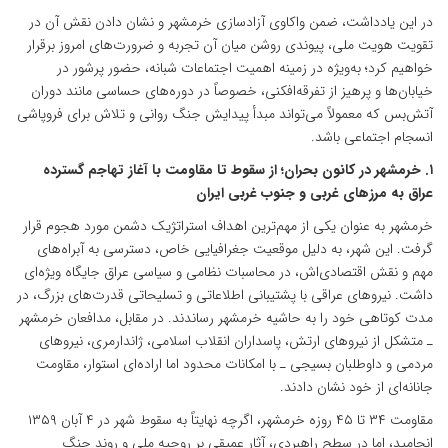
در این یادداشت، ضمن واکاوی آزادسازی خرمشهر و نشان دادن نقش آن در
تقویت هویت ملی، پیوندی روشن میان آن تجربه و ضرورت‌های امروز برقرار
خواهیم کرد؛ به‌ویژه در زمینه اهمیت اجتماعات شبانه، حضور پرشور در
خیابان‌ها و پرهیز از تفرقه‌افکنی، خصوصاً در دوره‌های حساسی مانند دوران
آتش‌بس که معمولاً می‌تواند مبدأ پیدایش جنگ روانی و تلاش برای فروپاشی
انسجام اجتماعی باشد.
۱. خرمشهر در کانون بحران؛ از سقوط تا مقاومت با آغاز تهاجم گسترده
عراق به مرزهای غربی و جنوب غربی ایران
خرمشهر به عنوان یکی از مهم‌ترین اهداف استراتژیک دشمن مورد هجوم قرار
گرفت. این شهر، به دلیل موقعیت جغرافیایی خاص، دسترسی به آبراه‌های
مهم و نقش اقتصادی‌اش، در محاسبات نظامی و سیاسی عراق جایگاه ویژه‌ای
داشت. نیروهای عراقی با پشتیبانی اطلاعاتی و تسلیحاتی قدرت‌های بزرگ، در
مدت کوتاهی خود را به حاشیه خرمشهر رساندند. در مقابل، مدافعان خرمشهر
ـ متشکل از نیروهای ارتش، پاسداران انقلاب اسلامی، ژاندارمری، نیروهای
مردمی و داوطلبان بسیجی ـ با امکانات محدود اما اراده‌ای استوار، مقاومت
جانانه‌ای از خود نشان دادند.
مقاومت ۳۴ تا ۴۵ روزه خرمشهر، اگرچه نهایتاً به سقوط شهر در ۴ آبان ۱۳۵۹
انجامید، اما در سطح راهبردی، آثار عمیقی بر روحیه ملی و روند جنگ