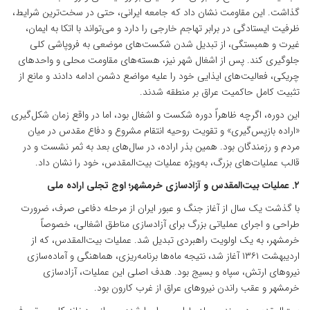
گذاشت. این مقاومت نشان داد که جامعه ایرانی، حتی در سخت‌ترین شرایط،
ظرفیت ایستادگی در برابر تهاجم خارجی را دارد و می‌تواند با اتکا به ایمان،
غیرت و همبستگی، از تبدیل شدن شکست‌های موضعی به فروپاشی کلی
جلوگیری کند. پس از اشغال شهر نیز، هسته‌های مقاومت محلی و واحدهای
چریکی، فعالیت‌های ایذایی خود را علیه مواضع دشمن ادامه دادند و مانع از
تثبیت کامل حاکمیت عراق بر منطقه شدند.
این دوره، اگرچه ظاهراً دوره شکست و اشغال بود، اما در واقع زمان شکل‌گیری
«اراده بازپس‌گیری» و تقویت روحیه انتقام مشروع و دفاع مقدس در میان
مردم و رزمندگان بود. همین بذر اراده، در سال‌های بعد به ثمر نشست و در
قالب عملیات‌های بزرگ، به‌ویژه عملیات بیت‌المقدس، خود را نشان داد.
۲. عملیات بیت‌المقدس و آزادسازی خرمشهر؛ اوج تجلی اراده ملی
با گذشت یک سال از آغاز جنگ و عبور ایران از مرحله دفاعی صرف، ضرورت
طراحی و اجرای عملیاتی بزرگ برای آزادسازی مناطق اشغالی، خصوصاً
خرمشهر، به یک اولویت راهبردی تبدیل شد. عملیات بیت‌المقدس، که از
اردیبهشت ۱۳۶۱ آغاز شد، نتیجه ماه‌ها برنامه‌ریزی، هماهنگی و آماده‌سازی
نیروهای ارتش، سپاه و بسیج بود. هدف اصلی این عملیات، آزادسازی
خرمشهر و عقب راندن نیروهای عراق از غرب کارون بود.