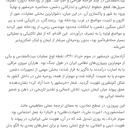
بیت‌المقدس در چند مرحله طراحی و اجرا شد: عبور از رودخانه کارون، تصرف
سرپل‌ها، قطع خطوط ارتباطی و تدارکاتی دشمن، محاصره خرمشهر و نهایتاً
ورود به شهر و پاکسازی آن. در این میان، دشوارترین بخش عملیات، عبور از
کارون و تثبیت مواضع در غرب رودخانه بود. رزمندگان، در تاریکی شب و زیر
آتش سنگین دشمن، با امکانات محدود مهندسی رزمی، از رودخانه عبور کردند
و مواضع اولیه را به تصرف درآوردند. این اقدام، که از نظر تاکتیکی و عملیاتی
بسیار مخاطره‌آمیز بود، بدون روحیه‌ای سرشار از ایمان و ایثار، امکان‌پذیر
نمی‌شد.
آزادسازی خرمشهر در سوم خرداد ۱۳۶۱، نقطه اوج عملیات بیت‌المقدس و یکی
از مهم‌ترین پیروزی‌های نظامی ایران در طول جنگ بود. هزاران نیروی عراقی
یا به اسارت درآمدند یا ناگزیر به فرار شدند؛ بخش مهمی از تجهیزات دشمن
منهدم یا به غنیمت گرفته شد؛ و مهم‌تر از همه، روحیه ملی در داخل کشور به
شکل کم‌نظیری تقویت گردید. شعار «خرمشهر را خدا آزاد کرد» نشان‌دهنده
عمق پیوند میان ایمان دینی، تلاش انسانی و تقدیر تاریخی در ذهن و ضمیر
جامعه ایرانی بود.
این پیروزی، در سطح نمادین، به معنای ترجمه عملی مفاهیمی مانند
«سلحشوری»، «غیرت ملی»، «شهادت‌طلبی» و «ایثار» به عمل اجتماعی بود.
سوم خرداد، به روزی تبدیل شد که در آن، هویت ملی ایرانیان، در پیوند با
هویت دینی و انقلابی، به اوج تجلی رسید و برای نسل‌های بعدی به الگو بدل