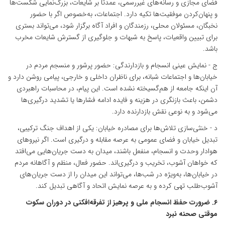
فضای مجازی و رسانه‌های غیررسمی، عمدتاً بر شایعات، بزرگ‌نمایی شکست‌ها
و پنهان‌کردن موفقیت‌ها تکیه دارد. اجتماعات، به‌خصوص اگر با حضور
نخبگان، مسئولان محلی، رزمندگان و افراد آگاه برگزار شود، می‌تواند بستری
برای تبیین واقعیات، پاسخ به شبهات و جلوگیری از گسترش شایعات مخرب
باشد.
ج - نمایش عینی انسجام و بازدارندگی: حضور پرشور و منسجم مردم در
خیابان‌ها و اجتماعات شبانه، برای ناظران داخلی و خارجی، پیامی روشن دارد و
آن اینکه جامعه از هم‌گسیخته نشده است. این پیام، در محاسبات راهبردی
دشمن، باعث بازنگری در هزینه و فایده ادامه فشارها یا تشدید درگیری‌ها
می‌شود و به نوعی نقش بازدارنده دارد.
د - خنثی‌سازی تلاش‌ها برای مصادره خیابان: یکی از اهداف جنگ ترکیبی،
تبدیل خیابان و فضای عمومی به عرصه مقابله و درگیری است. اگر نیروهای
هوادار وحدت و انسجام، منفعل باشند، میدان به دست جریان‌هایی می‌افتد
که خواهان آشوب، تخریب و درگیری‌اند. حضور فعال، منظم و آگاهانه مردم
در خیابان‌ها، به‌ویژه در شب‌ها، می‌تواند این میدان را از دست جریان‌های
آشوب‌طلب تهی کرده و به عرصه نمایش اتحاد و آگاهی تبدیل کند.
۶. ضرورت حفظ انسجام ملی و پرهیز از تفرقه‌افکنی در دوران سکوت
موقتی صحنه نبرد