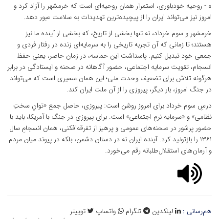
ه - روحیه خودباوری، استمرار همان روحیه‌ای است که خرمشهر را آزاد کرد و
امروز نیز می‌تواند ایران را از پیچیده‌ترین تهدیدات به سلامت عبور دهد.
خرمشهر و سوم خرداد، نه تنها بخشی از تاریخ، که بخشی از آینده ما نیز
هستند؛ تا زمانی که آن تجربه تاریخی را به سرمایه‌ای زنده در رفتار فردی و
جمعی خود تبدیل کنیم. پاسداشت این حماسه، در زمان حاضر، یعنی حفظ
انسجام، تقویت سرمایه اجتماعی، حضور آگاهانه در صحنه و ایستادگی در برابر
هرگونه تلاش برای تضعیف وحدت ملی؛ این همان مسیری است که می‌تواند
در جنگ امروز، بار دیگر، پیروزی را از آن ملت ایران کند.
درسِ سوم خرداد برای امروز روشن است: پیروزی، حاصل جمع «توانِ سختِ
نظامی» و «سرمایه نرمِ اجتماعی» است. برای پیروزی در جنگ با آمریکا، باید با
حضور پرشور در صحنه‌های عمومی و پرهیز از تفرقه‌افکنی، همان انسجامِ سال
۱۳۶۱ را بازتولید کرد. آینده ایران نه در دستان دشمن، بلکه در پیوند میان مردم
و آرمان‌های استقلال‌طلبانه رقم می‌خورد.
هم‌رسانی :
لینکدین
تلگرام
واتساپ
توییتر