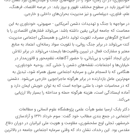
خودباوری، در آن زمان، خود را در جبهه‌های جنگ و میدان‌های نبرد نشان داد؛
اما امروز باید در سطوح مختلف ظهور و بروز یابد: در عرصه اقتصاد، فرهنگ،
علم، فناوری، دیپلماسی و نیز مدیریت بحران‌های داخلی و خارجی.
در مواجهه با جنگ و تهدیدات دشمن آمریکایی - صهیونی، خودباوری به این
معناست که جامعه ایرانی یقین داشته باشد: می‌تواند فشارهای اقتصادی را با
اصلاح الگوهای مصرف، تقویت تولید داخلی و همبستگی اجتماعی مدیریت
کند؛ می‌تواند در برابر جنگ روانی، با تقویت سواد رسانه‌ای، اعتماد به منابع
معتبر و مشارکت فعال در تبیین واقعیت‌ها بایستد؛ می‌تواند در برابر تلاش
برای ایجاد آشوب و بی‌ثباتی، با حضور آگاهانه، نظم‌محور و قانون‌مدار در
خیابان‌ها و اجتماعات، نقشه‌های دشمن را خنثی کند. روحیه خودباوری،
هنگامی که با انسجام ملی و سرمایه اجتماعی عمیق همراه شود، تبدیل به
مهم‌ترین عامل بازدارنده در برابر هرگونه ماجراجویی خارجی می‌شود. دشمنی
که در محاسبات خود، با ملتی مواجه است که به توان خویش ایمان دارد و
آماده ایستادگی است، هزینه هرگونه حمله و مداخله را بسیار بالا ارزیابی
می‌کند.
دکتر بابک ارسیا عضو هیأت علمی پژوهشگاه علوم انسانی و مطالعات
اجتماعی در جمع بندی مطالب خود گفت: سوم خرداد ۱۳۶۱ و آزادسازی
خرمشهر، تجلی اوج سلحشوری، مقاومت و هویت ملی ایرانیان در دوران دفاع
مقدس بود. این رخداد، نشان داد که وقتی سرمایه اجتماعی جامعه در بالاترین