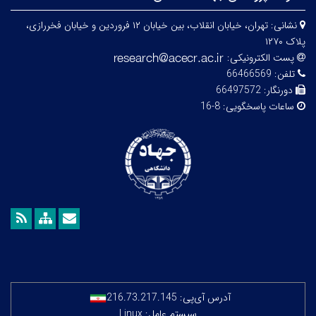
نشانی:
تهران، خیابان انقلاب، بین خیابان ۱۲ فروردین و خیابان فخررازی،
پلاک ۱۲۷۰
پست الکترونیکی:
تلفن:
66466569
دورنگار:
66497572
ساعات پاسخگویی:
8-16
آدرس آی‌پی:
216.73.217.145
سیستم عامل: Linux