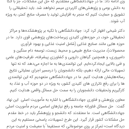
وی ادامه داد: ما در جهاددانشگاهی معتقدیم که حل این مشکلات، جز با اتکا
به دانش بومی و پژوهش‌های کاربردی میسر نخواهد شد. باید تحقیقاتی را
تشویق و حمایت کنیم که منجر به افزایش تولید با مصرف منابع کمتر، به ویژه
آب شوند.
دکتر شیخی اظهار کرد کرد: جهاددانشگاهی با تکیه بر پژوهشکده‌ها و مراکز
تحقیقاتی خود، در حوزه‌های کلیدی زیرساخت‌های پژوهشی قوی دارد. ما در
حوزه هایی مانند صنایع غذایی (شامل امنیت غذایی و بهبود فرآوری
محصولات)، مدیریت منابع طبیعی و محیط زیست، توسعه دام سنگین و
دامپروری، و همچنین گیاهان دارویی و کشاورزی پیشرفته، ظرفیت‌های علمی
و فنی بالایی ایجادکرده‌ایم. این توانمندی‌ها به ما اجازه می‌دهد که نه تنها
تسهیلات مالی ارائه دهیم، بلکه دانشجویان را درمسیر اجرای عملیاتی نتایج
رساله‌هایشان هدایت کنیم. ما در جهاددانشگاهی متعهدیم که این توانمندی
ها را برای رفع ناترازی های کلیدی کشور، به ویژه در دو حوزه آب و غذا، به
کارگیریم وتحقیقات دانشجویان را به سمت حل مسائل واقعی هدایت کنیم.
معاون پژوهش و فناوری جهاددانشگاهی با اشاره به مأموریت اصلی این نهاد
گفت: حل مسائل فناورانه جامعه و رفع نیازهای اساسی مردم مأموریت اصلی
جهاددانشگاهی است. ما معتقدند که دانشجو و پژوهشگر باید در خط مقدم
حل مشکلات کشور قرار گیرد. این طرح تسهیلات، پاسخی مستقیم به این
دیدگاه است؛ تمرکز بر روی موضوعاتی که مستقیما ً با معیشت و امنیت مردم