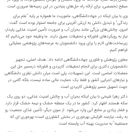
سطح تخصصی، برای ارائه راه حل‌های بنیادین در این زمینه‌ها ضروری است.
وی با بیان اینکه در جهاددانشگاهی، ماموریت ما همواره بر پایه "علم برای
زندگی" و تبدیل دانش به ارزش آفرینی برای جامعه استوار بوده است گفت:
امروز، چالش‌های بزرگی مانند بحران آب و ضرورت تأمین امنیت غذایی پایدار،
نیاز به رویکردهای فناورانه و تحقیقات عمیق دارند. ما وظیفه خود می‌دانیم که
زیرساخت‌های لازم را برای ورود دانشجویان به عرصه‌های پژوهشی عملیاتی
فراهم کنیم.
معاون پژوهش و فناوری جهاددانشگاهی ادامه داد: هدف اصلی، تجهیز
دانشجویان دکتری برای انجام تحقیقات کاربردی و فناورانه درمسیر حل این
معضلات اساسی است. این تسهیلات، پلی است میان دانش نظری دانشگاهی
و نیازهای اجرایی کشور و فقط یک حمایت مالی ساده نیست، بلکه گامی در
جهت تسهیل مسیر پژوهش کاربردی است.
دکتر زهرا شیخی با بیان اینکه بحران آب و چالش امنیت غذایی، دو روی یک
سکه هستند اظهار کرد: کشور ما در یک منطقه خشک و نیمه خشک قرار دارد
و فشار زیادی بر منابع آبی وارد می‌شود. از سوی دیگر، تأمین غذای جمعیت رو
به رشد، نیازمند افزایش بهره‌وری در بخش کشاورزی است؛ بهره‌وری ای که
مستقیما ً به مدیریت بهینه آب وابسته است.