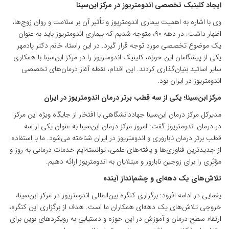
ایجاد کلینیک تخصصی اندومتریوز در مرکز ابن‌سینا
وی با اشاره به اهمیت بیماری اندومتریوز و تأثیر آن بر سلامت و روان زوج‌ها،
اظهار داشت: در دهه ۹۰، متوجه شدیم که بیماری اندومتریوز باید به عنوان
یک موضوع تخصصی مورد توجه قرار گیرد. در این راستا، خانم دکتر پادمهر
یکی از پیشگامان این حوزه، کلینیک اندومتریوز را در مرکز ابن‌سینا با همکاری
سایر اساتید بنیان‌گذاری کردند. این اقدام، نقطه آغاز درمان‌های تخصصی
اندومتریوز در ایران بود.
مرکز ابن‌سینا؛ یکی از سه قطب برتر درمان اندومتریوز در ایران
مدیرکل مرکز درمان ابن‌سینا جهاددانشگاهی با افتخار از جایگاه ویژه این مرکز
در درمان اندومتریوز گفت: امروز مرکز درمان ابن‌سینا به عنوان یکی از سه
قطب برتر درمان ناباروری و اندومتریوز در ایران شناخته می‌شود. ما با استفاده
از جدیدترین فناوری‌ها و یافته‌های علمی، توانسته‌ایم خدمات درمانی به روز و
مؤثری را برای زوجین نابارور و مبتلایان به اندومتریوز ارائه دهیم.
تلاش‌های یک دهه‌ای و چشم‌انداز آینده
یغمایی در ادامه افزود: برگزاری کنگره بین‌المللی اندومتریوز در مرکز ابن‌سینا،
خروجی تلاش‌های یک دهه‌ای همکاران ما است. هدف از برگزاری این کنگره،
ارتقاء سطح درمان و آموزش در این حوزه و دستیابی به رویکردهای نوین برای