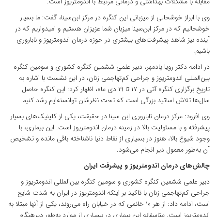
مقابله با مشکلات بهداشتی و درمانی مرتبط با اندومتریوز است.
وی با ابراز خوشحالی از میزبانی این کنگره در مرکز ابن‌سینا، گفت: ما بسیار
خوشحالیم که در مرکز ابن‌سینا میزبان شما عزیزان هستیم و امیدواریم که در
آینده نیز شاهد پیشرفت‌های بیشتری در حوزه درمان اندومتریوز و ناباروری
باشیم.
در ادامه دکتر رویا پادمهر، دبیر علمی ششمین کنگره کشوری و سومین کنگره
بین‌المللی اندومتریوز و جراحی کم‌تهاجمی زنان، در این نشست با اشاره به
تاریخ برگزاری کنگره آتی در ۱۷ تا ۱۹ دی ماه، اظهار کرد: این کنگره حاصل
سال‌ها تلاش اساتید بزرگی است که تحت نظرشان توانسته‌ایم رشد کنیم.
وی افزود: مرکز درمان ناباروری ابن سینا در حقیقت، یکی از کلینیک‌های بسیار
پیشرفته و با مسئولیت بالا در زمینه درمان اندومتریوز است. این بیماری، با
وجود شیوع بالا، هنوز در بسیاری از نقاط دنیا ناشناخته باقی مانده و تشخیص
آن به‌طور معمول دیر انجام می‌شود.
چالش‌های درمان اندومتریوز و پیشرفت ایران
دبیر علمی ششمین کنگره کشوری و سومین کنگره بین‌المللی اندومتریوز و
جراحی کم‌تهاجمی زنان با تاکید بر اینکه اندومتریوز در ایران به شدت شایع
است، ادامه داد: از هر ۱۰ خانمی که در خیابان راه می‌روند، یکی از آنها مبتلا به
اندومتریوز است. متاسفانه این بیماری در بسیاری از موارد به‌طور دیرهنگام