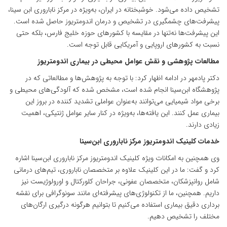
تشخیص داده می‌شود. خوشبختانه در ایران، به‌ویژه در مرکز ناباروری ابن سینا،
پیشرفت‌های چشمگیری در تشخیص و درمان اندومتریوز حاصل شده است.
این پیشرفت‌ها نه‌تنها در مقایسه با کشورهای حوزه خلیج فارس، بلکه حتی
نسبت به کشورهای اروپایی و آمریکایی قابل توجه است.
مطالعات پژوهشی و نقش عوامل محیطی در بیماری اندومتریوز
دکتر پادمهر در ادامه اظهار کرد: با توجه به پژوهش‌ها و مطالعاتی که در
پژوهشگاه ابن‌سینا انجام شده است، مشخص شده که آلودگی‌های محیطی و
برخی مواد شیمیایی می‌توانند به‌عنوان عواملی تشدید کننده در بروز این
بیماری عمل کنند. این یافته‌ها، به‌ویژه در کنار سایر عوامل ژنتیکی، اهمیت
زیادی دارند.
خدمات کلینیک اندومتریوز مرکز ناباروری ابن‌سینا
وی همچنین به امکانات ویژه کلینیک اندومتریوز مرکز ناباروری ابن‌سینا اشاره
کرد و گفت: ما در این کلینیک علاوه بر متخصصان ناباروری، تیم‌های درمانی
شامل روانپزشکان، متخصصان عفونی، جراحان کلورکتال و اورولوژیست‌ نیز
داریم. همچنین، ما از تکنولوژی‌های پیشرفته‌ای مانند سونوگرافی برای نقشه
برداری دقیق بیماری استفاده می‌کنیم تا بتوانیم هرگونه درگیری ارگان‌های
مختلف را تشخیص دهیم.