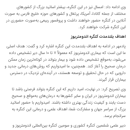
وی ادامه داد: امسال نیز در این کنگره، بیشتر اساتید بزرگ از کشورهای
مختلف از جمله کانادا، آمریکا، پرتغال و کشورهای حوزه خلیج فارس به صورت
آنلاین در کنگره حضور خواهند داشت و پروفسور ربیعی به‌صورت حضوری در
این کنگره شرکت خواهند کرد.
اهداف بلندمدت کنگره اندومتریوز
پادمهر در ادامه به اهداف بلندمدت این کنگره اشاره کرد و گفت: هدف اصلی
ما این است که بیماری اندومتریوز که معمولاً ۷ تا ۱۰ سال دیر تشخیص داده
می‌شود، به‌موقع تشخیص داده شود و بیمار بتواند در کوتاه‌ترین زمان ممکن
درمان صحیح را آغاز کند. همچنین، ما امیدواریم که روش‌های درمانی جدید و
دارویی که در حال تحقیق و توسعه هستند، در آینده‌ای نزدیک در دسترس
بیماران قرار گیرند.
وی تصریح کرد: در نهایت، امید داریم که این کنگره بتواند فرصتی باشد تا
بیماران اندومتریوز در ایران و سایر کشورها به درمان‌های به‌موقع و صحیح
دست یابند و کیفیت زندگی بهتری داشته باشند. امیدواریم با حضور اساتید
بزرگ از سراسر جهان و مشارکت شما، اهداف علمی و درمانی این کنگره به
سرانجام برسد.
دبیر علمی ششمین کنگره کشوری و سومین کنگره بین‌المللی اندومتریوز و