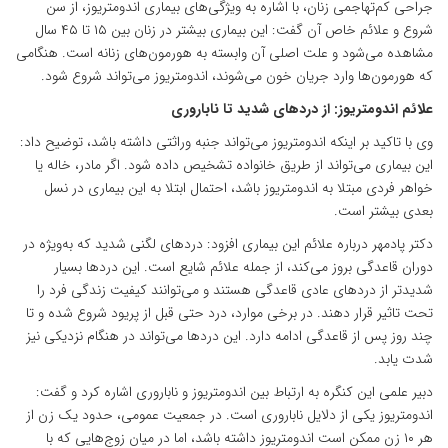
جراحی کم‌تهاجمی زنان، با اشاره به ویژگی‌های بیماری اندومتریوز، از سن
شروع و علائم خاص آن گفت: این بیماری بیشتر در زنان بین ۱۵ تا ۴۵ سال
مشاهده می‌شود و علت اصلی آن وابسته به هورمون‌های زنانه است. هنگامی
که هورمون‌ها وارد جریان خون می‌شوند، اندومتریوز می‌تواند شروع شود.
علائم اندومتریوز: از دردهای شدید تا ناباروری
وی با تاکید بر اینکه اندومتریوز می‌تواند جنبه وراثتی داشته باشد، توضیح داد:
این بیماری می‌تواند از طریق خانواده تشخیص داده شود. اگر مادر، خاله یا
خواهر فردی مبتلا به اندومتریوز باشد، احتمال ابتلا به این بیماری در نسل
بعدی بیشتر است.
دکتر پادمهر درباره علائم این بیماری افزود: دردهای لگنی شدید که به‌ویژه در
دوران قاعدگی بروز می‌کند، از جمله علائم شایع است. این دردها بسیار
شدیدتر از دردهای عادی قاعدگی هستند و می‌توانند کیفیت زندگی فرد را
تحت تاثیر قرار دهند. در برخی موارد، درد حتی قبل از پریود شروع شده و تا
چند روز پس از قاعدگی ادامه دارد. این دردها می‌تواند در هنگام نزدیکی نیز
شدت یابد.
دبیر علمی این کنگره به ارتباط بین اندومتریوز و ناباروری اشاره کرد و گفت:
اندومتریوز یکی از دلایل ناباروری است. در جمعیت عمومی، حدود یک زن از
هر ۱۰ زن ممکن است اندومتریوز داشته باشد، اما در میان زوج‌هایی که با