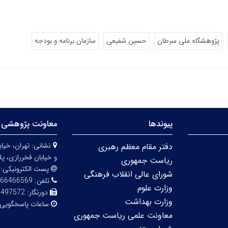
پژوهشگاه ملی سرطان
حسین شفیعی
سازمان برنامه و بودجه
پیوندها
معاونت پژوهشی 
نشانی:
دفتر مقام معظم رهبری
و خیابان فخررازی، پلاک 
ریاست جمهوری
پست الکترونیکی:
شورای عالی انقلاب فرهنگی
تلفن:
66466569
وزارت علوم
دورنگار:
6497572
وزارت بهداشت
ساعات پاسخگویی
معاونت علمی ریاست جمهوری