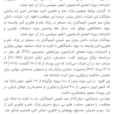
اختراعات ویژه اعضای فدراسیون کشور سوئیس را از آن خود نماید.
به گزارش روابط عمومی پارک علم و فناوری البرز، مهندس امین زند وکیلی
بنیانگذار این شرکت دانش بنیان، درباره این موفقیت اظهار کرد: شرکت دانش
بنیان سبز شیمی کیمیاگران زند مستقر در پارک علم و فناوری البرز وابسته به
جهاد دانشگاهی موفق شد، مدال طلا پنجمین دوره مسابقات نوآوری و
اختراعات ویژه اعضای فدراسیون کشور سوئیس را از آن خود نماید.
بنیانگذار شرکت دانش بنیان سبز شیمی کیمیاگران زند مستقر در پارک علم و
فناوری البرز وابسته به جهاد دانشگاهی با اشاره به اینکه مسابقه جهانی نوآوری
و اختراعات ویژه اعضای فدراسیون بین‌المللی مخترعین (IFIA) هر سال در
مردادماه برگزار می‌شود گفت: مخترعان دارای نشان اختراع (Inv title) از
سراسر دنیا در آن شرکت می‌کنند که این رویداد از ۱۵ تا ۱۷ آگوست ۲۰۲۵ (۲۴
تا ۲۶ مرداد ۱۴۰۴) به‌صورت مجازی برگزار شد و به‌عنوان صحنه‌ای جهانی برای
نمایش خلاقیت و نوآوری نسل آینده شناخته شد.
وی افزود: در این دوره بیش از ۱۱۰۰ پروژه نوآورانه از ۲۷ کشور جهان ارائه شد
که کشور ایران با بیش از ۴۰۰ اختراع و نوآوری از مخترعان و جوانان ایرانی در
این رویداد حضور چشمگیری داشت.
مهندس زندوکیلی، بنیان‌گذار سبز شیمی کیمیاگران زند با اشاره به اینکه این
موفقیت را مدیون حمایت های بی دریغ مدیران پارک علم و فناوری البرز از
یک سو و مدیران صندوق پژوهش و فناوری استان البرز هستیم یادآور شد: