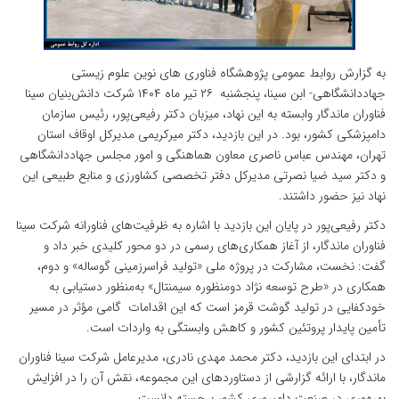
به گزارش روابط عمومی پژوهشگاه فناوری های نوین علوم زیستی
جهاددانشگاهی- ابن سینا، پنجشنبه ۲۶ تیر ماه ۱۴۰۴ شرکت دانش‌بنیان سینا
فناوران ماندگار وابسته به این نهاد، میزبان دکتر رفیعی‌پور، رئیس سازمان
دامپزشکی کشور، بود. در این بازدید، دکتر میرکریمی مدیرکل اوقاف استان
تهران، مهندس عباس ناصری معاون هماهنگی و امور مجلس جهاددانشگاهی
و دکتر سید ضیا نصرتی مدیرکل دفتر تخصصی کشاورزی و منابع طبیعی این
نهاد نیز حضور داشتند.
دکتر رفیعی‌پور در پایان این بازدید با اشاره به ظرفیت‌های فناورانه شرکت سینا
فناوران ماندگار، از آغاز همکاری‌های رسمی در دو محور کلیدی خبر داد و
گفت: نخست، مشارکت در پروژه ملی «تولید فراسرزمینی گوساله» و دوم،
همکاری در «طرح توسعه نژاد دومنظوره سیمنتال» به‌منظور دستیابی به
خودکفایی در تولید گوشت قرمز است که این اقدامات گامی مؤثر در مسیر
تأمین پایدار پروتئین کشور و کاهش وابستگی به واردات است.
در ابتدای این بازدید، دکتر محمد مهدی نادری، مدیرعامل شرکت سینا فناوران
ماندگار، با ارائه گزارشی از دستاوردهای این مجموعه، نقش آن را در افزایش
بهره‌وری در صنعت دامپروری کشور برجسته دانست.