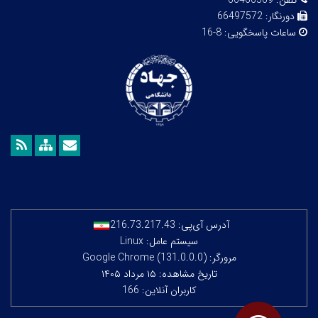
تلفن:
66466569
دورنگار:
66497572
ساعات پاسخگویی:
8-16
آدرس آی‌پی:
216.73.217.43
سیستم عامل: Linux
مرورگر: Google Chrome (131.0.0.0)
تاریخ مشاهده: ۱۵ مرداد ۱۴۰۵
کاربران آنلاین: 166