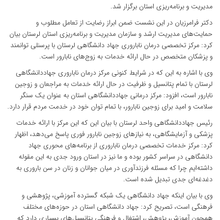
مدیریت و برنامه‌ریزی استان برگزار شد.
دکتر فرامرزیان در این نشست ضمن ابراز رضایت از تعامل مطلوب و
حمایت‌های مدیریت ارشد و سازمان مدیریت و برنامه‌ریزی استان لرستان بیان
کرد: مرکز تخصصی درمان ناباروری جهاد دانشگاهی لرستان با پرسنلی توانمند
و پزشکان متخصص در حال ارائه خدمات به زوج‌های نابارور است.
وی با اشاره به این که در شرایط کنونی مرکز درمان ناباروری جهاددانشگاهی
لرستان با تمام پتانسیل و ظرفیت در حال ارائه خدمات به مراجعان و زوجین
نابارور است، افزود: مرکز درمانی جهاددانشگاهی استان به عنوان یک سنگر
سلامت و امید برای زوجین نابارور، با تمام توان خود در خدمت مردم قرار دارد.
رئیس جهاددانشگاهی واحد لرستان با بیان این که این مرکز با ارائه خدمات
پزشکی و آزمایشگاهی، به نیازهای زوجین نابارور فوری پاسخ می‌دهد، اظهار
کرد: مرکز خدمات تخصصی درمان ناباروری از برنامه‌های محوری جهاد
دانشگاهی در سراسر کشور بوده و ما نیز در استان ورود جدی به این مقوله
داشته‌ایم چرا که مسئله فرزندآوری در میان جوانان و زنان در سن باروری به
دغدغه‌ای جدی تبدیل شده است.
وی با بیان اینکه جهاد دانشگاهی یک شبکه گسترده آموزشی، پژوهشی و
فرهنگی است، تصریح کرد: جهاد دانشگاهی استان در حوزه‌های مختلف
همچون آموزش، پژوهش، اشتغال و فرهنگی پتانسیل‌های بسیاری دارد که