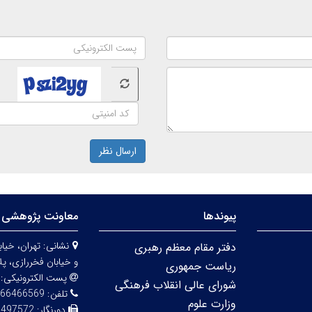
ارسال نظر
پیوندها
معاونت پژوهشی 
نشانی:
دفتر مقام معظم رهبری
و خیابان فخررازی، پلاک 
ریاست جمهوری
پست الکترونیکی:
شورای عالی انقلاب فرهنگی
تلفن:
66466569
وزارت علوم
دورنگار:
6497572