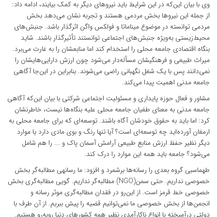
وی با بیان این‌که در این شرایط باید نیروهای دیگر به کمک بیایند، ادامه داد:
از جمله این نیروها بخش مردمی هستند و تجربه نشان می‌دهد بخش
مردمی توانسته در موضوع میناماتا و فولکس واگن اثرگذار باشد. جنبش‌های
محیط‌زیستی به‌ویژه جنبش‌های اجتماعی توانستند تأثیرگذار باشند. شاید
بنگاه اقتصادی جامعه محلی را استخدام کند اما منابعشان را به غارت می‌برد.
میراث طبیعی و فرهنگی­شان مسأله‌دار می‌شود چون ارزش دارایی‌هایشان را
نمی‌دانند پس با یک شغل نگهبانی راضی می‌شوند. بنابراین در این‌جا آگاهی
جامعه مدنی اهمیت پیدا می‌کند.
مشاور و فعال حوزه پایداری و مسئولیت اجتماعی شرکتی با بیان این‌که آگاهی
جامعه مدنی به معنای طغیان جامعه محلی علیه بنگاه‌ها نیست، خاطرنشان
کرد: اما باید به حقوق خودشان آگاه باشند. توسعه‌ای که برای جامعه محلی به
ارمغان آورده‌اید چه توسعه‌ای است؟ آیا تنها رنگ و بوی مادی دارد یا موارد
دیگر نظیر حفظ ارزش منابع طبیعی آرامش آسمان پاک و ... را هم شامل
می‌شود؟ جامعه باید همه این موارد را درک کند.
طهماسبی گروه بعدی را رسانه‌ها برشمرد و افزود: ما رسانه­ی مطالبه‌گر بخش
خصوصی نداریم. حتی سمن(NGO) مطالبه‌گر نداریم. گویی مطالبه‌گری بخش
خصوصی خط قرمز است. از این‌رو در فقدان مطالبه‌گری موثر رسانه و
انجمن‌ها از بخش خصوصی ما نمی‌توانیم قضیه را پیش ببریم. از آن طرف با
دولتی درآمیخته با انواع ناکارآمدی نظیر همه کشورهای دنیا روبه‌رو هستیم.