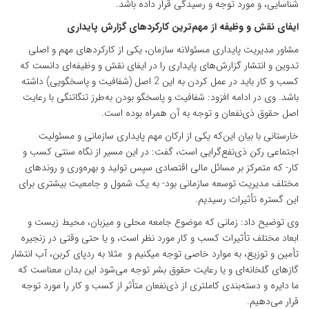
شناسایی، و مورد توجه و رسیدگی قرار داده باشد.
ایفای نقش و وظیفه‌ از مهم‌ترین کارکردهای گزارش‌ پایداری
مشاور مدیریت پایداری مسئولانه سازمان، یکی از کارکردهای مهم و اصلی
تدوین و انتشار گزارش‌های پایداری را در ایفای نقش و وظیفه‌ای دانست که
کسب و کار باید در عمل کردن به این 2 اصل (شفافیت و پاسخگویی) داشته
باشد. وی در ادامه افزود: شفافیت و پاسخگو بودن به‌طرز تنگاتنگی با رعایت
اصل حقوق ذی‌نفعان و توجه به آن همراه بوده است.
خارستانی با بیان این‌که یکی از ارکان مهم پایداری سازمانی و مسئولیت
اجتماعی رکن ذی‌نفع‌گرایی است، گفت: در این مسیر از نگاه سنتی کسب و
کار- که متمرکز بر مسائل مالی اقتصادی سپس تولید و بهره‌وری و روندهای
مختلف مدیریت توسعه سازمانی بود- به یک شمول و جامعیت بیشتری برای
این گستره تأثیرات رسیدیم.
وی توضیح داد: زمانی که موضوع جامعه محلی و میزبان، محیط زیست و
ابعاد مختلف تأثیرات کسب و کار مورد نظر است، و یا حتی وقتی در زنجیره
تأمین و توزیع، به موارد خاصی توجه می­کنیم و مثلا به ردپای کربن، آب انتشار
گازهای گلخانه‌ای و یا رعایت حقوق بشر توجه می‌شود این بدان معناست که
ما دایره و دسته‌بندی کامل­تری از ذی‌نفعان متأثر از کسب و کار را مورد توجه
قرار می‌دهیم.