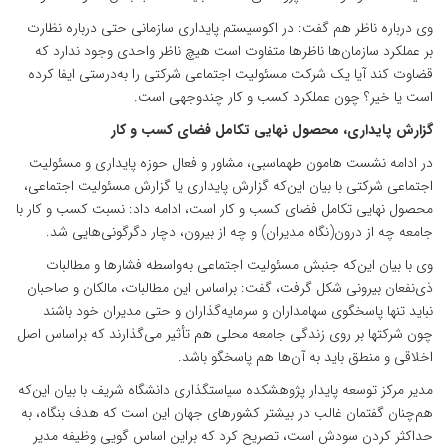
وی درباره ناظر هم گفت: در اکوسیستم پایداری سازمانی حتی درباره نظارت
بر عملکرد سازمان‌ها ناظرها متفاوت است هیچ ناظر واحدی وجود ندارد که
قضاوت کند آیا یک شرکت مسئولیت اجتماعی شرکتی را به‌درستی ایفا کرده
است یا خیر؟ چون عملکرد کسب و کار چندوجهی است.
گزارش پایداری، محصول نهایی تکامل فضای کسب و کار
در ادامه نشست هامون طهماسبی، مشاور و فعال حوزه پایداری و مسئولیت
اجتماعی شرکتی با بیان این‌که گزارش پایداری یا گزارش مسئولیت اجتماعی،
محصول نهایی تکامل فضای کسب و کار است، ادامه داد: نسبت کسب و کار با
جامعه چه از درون(نگاه مدیران) و چه از بیرون، دچار دگرگونی‌هایی شد.
وی با بیان این‌که جنبش مسئولیت اجتماعی به‌واسطه فشارها و مطالبات
ذی‌نفعان بیرونی شکل گرفت، گفت: براساس این مطالبات، مالکان و صاحبان
نباید تنها پاسخگوی سهامداران و سرمایه‌گذاران و حتی مدیران خود باشند
چون شرکت­ها بر روی زندگی جامعه محلی هم تأثیر می‌گذارند که براساس اصل
اخلاقی و منطق باید به آن‌ها هم پاسخگو باشد.
مدیر مرکز توسعه پایدار پژوهشکده سیاستگذاری دانشگاه شریف با بیان این‌که
هم‌چنان گفتمان غالب در بیشتر کشورهای جهان این است که هدف بنگاه، به
حداکثر کردن سودش است، تصریح کرد که براین اساس گویی وظیفه مدیر