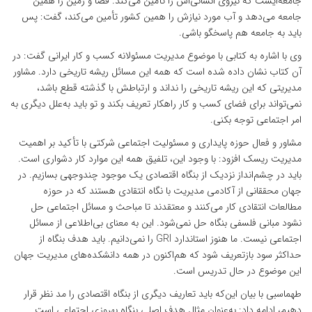
جامعه‌ایست که نیروی انسانی‌اش را تأمین می‌کند. فضا و زمین را همین
جامعه می‌دهد و آب مورد نیازش را همین کشور تأمین می‌کند، گفت: پس
باید به جامعه هم پاسخگو باشی.
وی با اشاره به کتابی با موضوع مدیریت مسئولانه کسب و کار ایرانی گفت: در
آن کتاب نشان داده شده است که همه این مسائل ریشه تاریخی دارد. مشاور
مدیریتی که این ریشه تاریخی را نداند و ارتباطش با گذشته قطع باشد،
نمی‌تواند برای فضای کسب و کار راهکار تعریف بکند و تو باید به‌علل دیگری به
امر اجتماعی توجه بکنی.
مشاور و فعال حوزه پایداری و مسئولیت اجتماعی شرکتی با تأکید بر اهمیت
مدیریت ریسک افزود: با وجود این، تلفیق همه این موارد کار دشواری است.
باید در چشم‌انداز نزدیک از بنگاه اقتصادی یک موجود چندوجهی بسازیم. در
جهان محققانی از آکادمی مدیریت با نگاه انتقادی هستند که در حوزه
مطالعات انتقادی کار می‌کنند و معتقدند تا مباحث و مسائل اجتماعی حل
نشود مبانی فلسفی بنگاه حل نمی‌شود. این به معنای بی‌اطلاعی از مسائل
اجتماعی نیست. ما هنوز استاندارد GRI را نمی‌دانیم. باید هدف بنگاه از
حداکثر سود بازتعریف شود که هم‌اکنون در همه دانشکده‌های مدیریت جهان
این موضوع در حال تدریس است.
طهماسبی با بیان این‌که باید تعاریف دیگری از بنگاه اقتصادی را مد نظر قرار
دهیم، ادامه داد: به‌عنوان مثال هدف اصلی بنگاه بهروزی اجتماعی است.