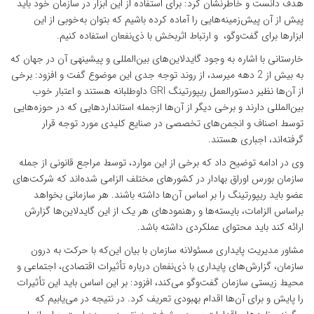
هدف دانست و خاطرنشان کرد: برای استفاده از این ابزار در سازمان خود باید
پیش از آن پیش‌زمینه‌هایی را آماده کرده باشیم که بتوان به‌خوبی از این
ابزارها برای گفت‌وگو، و ارتباط اثربخش با ذی‌نفعان استفاده کنیم.
خارستانی با اشاره به وجود گایدلاین‌های بین‌المللی و پیشینه­ی آن در جهان که
به بیش از 2 دهه می­رسد، از روند توجه جدی این موضوع گفت و افزود: برخی
از آن‌ها نظیر دستورالعمل ریپورتینگ GRI داوطلبانه هستند و اعتبار خوب
بین‌المللی دارند و برخی دیگر از آن‌ها ازجمله استانداردهایی که در حوزه‌هایی
توسط اصناف و انجمن‌های تخصصی در صنایع کلیدی مورد توجه قرار
گرفته‌اند، اجباری هستند.
وی در ادامه توضیح داد که برخی از این موارد، توسط مراجع قانونی از جمله
سازمان بورس اوراق بهادار در کشورهای مختلف الزامی شده‌اند که شرکت‌های
عضو باید ریپورتینگ را بر اساس آن‌ها داشته باشند. هر سازمانی بخواهد
براساس الزامات، بایسته‌ها و رهنمودهای هر یک از این گایدلاین‌ها گزارش
ارائه کند باید محتوای عملکردی داشته باشد.
مشاور مدیریت پایداری مسئولانه سازمان با بیان این‌که با حرکت به درون
سازمان، گزارش‌های پایداری با ذی‌نفعان درباره تأثیرات اقتصادی، اجتماعی و
محیط زیستی سازمان گفت‌وگو می‌کند، افزود: بر این اساس باید این تأثیرات
را پایش و برای آن‌ها اقدام بهبودی تعریف کرد. در نتیجه در می‌یابیم که