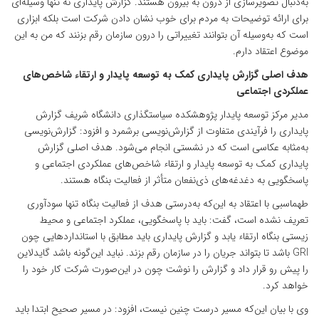
به‌دنبال تصویرسازی از درون به بیرون هستند. گزارش پایداری نه تنها وسیله‌ای
برای ارائه توضیحات به مردم برای خوب نشان دادن شرکت است بلکه ابزاری
است که به‌وسیله آن بتوانند تغییراتی را درون سازمان رقم بزنند که من به این
موضوع اعتقاد دارم.
هدف اصلی گزارش پایداری کمک به توسعه پایدار و ارتقاء شاخص‌های
عملکردی اجتماعی
مدیر مرکز توسعه پایدار پژوهشکده سیاستگذاری دانشگاه شریف گزارش
پایداری را فرآیندی متفاوت از گزارش‌نویسی برشمرد و افزود: گزارش‌نویسی
به‌مثابه عکاسی است که در نشستی انجام می‌شود. هدف اصلی گزارش
پایداری کمک به توسعه پایدار و ارتقاء شاخص‌های عملکردی اجتماعی و
پاسخگویی به دغدغه‌های ذی‌نفعان متأثر از فعالیت بنگاه هستند.
طهماسبی با اعتقاد به این‌که به‌درستی هدف از فعالیت بنگاه تنها سودآوری
تعریف نشده است، گفت: باید با پاسخگویی، عملکرد اجتماعی و محیط
زیستی بنگاه ارتقاء یابد و گزارش پایداری باید مطابق با استانداردهایی چون
GRI باشد تا بتواند جریان را در سازمان رقم بزند. نباید این‌گونه باشد گایدلاین
را پیش رو قرار داد و گزارش را نوشت چون در این‌صورت شرکت کار خود را
خواهد کرد.
وی با بیان این‌که مسیر درست چنین نیست، افزود: در مسیر صحیح ابتدا باید