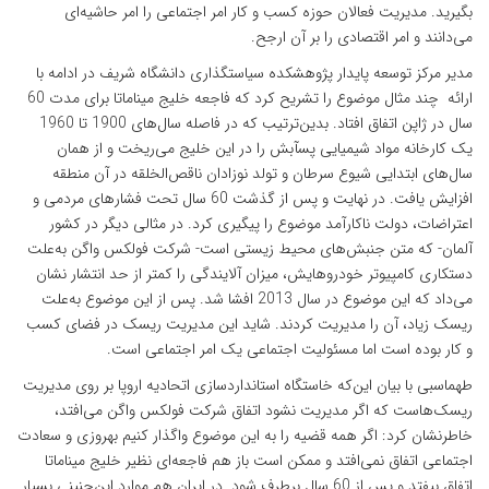
بگیرید. مدیریت فعالان حوزه کسب و کار امر اجتماعی را امر حاشیه‌ای
می‌دانند و امر اقتصادی را بر آن ارجح.
مدیر مرکز توسعه پایدار پژوهشکده سیاستگذاری دانشگاه شریف در ادامه با
ارائه چند مثال موضوع را تشریح کرد که فاجعه خلیج میناماتا برای مدت 60
سال در ژاپن اتفاق افتاد. بدین‌ترتیب که در فاصله سال‌های 1900 تا 1960
یک کارخانه مواد شیمیایی پسآبش را در این خلیج می‌ریخت و از همان
سال‌های ابتدایی شیوع سرطان و تولد نوزادان ناقص‌الخلقه در آن منطقه
افزایش یافت. در نهایت و پس از گذشت 60 سال تحت فشارهای مردمی و
اعتراضات، دولت ناکارآمد موضوع را پیگیری کرد. در مثالی دیگر در کشور
آلمان- که متن جنبش‌های محیط زیستی است- شرکت فولکس واگن به‌علت
دستکاری کامپیوتر خودروهایش، میزان آلایندگی را کمتر از حد انتشار نشان
می‌داد که این موضوع در سال 2013 افشا شد. پس از این موضوع به‌علت
ریسک زیاد، آن را مدیریت کردند. شاید این مدیریت ریسک در فضای کسب
و کار بوده است اما مسئولیت اجتماعی یک امر اجتماعی است.
طهماسبی با بیان این‌که خاستگاه استانداردسازی اتحادیه اروپا بر روی مدیریت
ریسک‌هاست که اگر مدیریت نشود اتفاق شرکت فولکس واگن می‌افتد،
خاطرنشان کرد: اگر همه قضیه را به این موضوع واگذار کنیم بهروزی و سعادت
اجتماعی اتفاق نمی‌افتد و ممکن است باز هم فاجعه‌ای نظیر خلیج میناماتا
اتفاق بیفتد و پس از 60 سال برطرف شود. در ایران هم موارد این‌چنینی بسیار