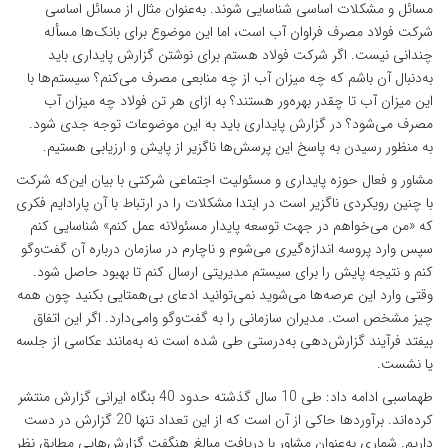
مسائل و مشکلات اساسی شناسایی شوند. به‌عنوان مثال از مسائل اساسی
شرکت فولاد مصرف فراوان آب است، اما این موضوع برای بانک‌ها مسأله
چندانی نیست. اگر شرکت فولاد هستم برای نوشتن گزارش پایداری باید
به‌دنبال آن باشم که چه میزان آب از چه منابعی مصرف می‌کنم؟ سیستم‌ها با
این میزان آب تا چقدر بهره‌ور هستند؟ به ازای هر تن فولاد چه میزان آب
مصرف می‌شود؟ در گزارش پایداری باید به این موضوعات توجه جدی شود.
به منظور رسیدن به پاسخ این پرسش‌ها ناگزیر از پایش و ارزیابی هستیم.
مشاور و فعال حوزه پایداری و مسئولیت اجتماعی شرکتی با بیان این‌که شرکت
با چنین رویکردی ناگزیر است در ابتدا مشکلات را در ارتباط با آن پارادایم فکری
که «من می‌خواهم در جهت توسعه پایدار مسئولانه عمل کنم» شناسایی کنم
سپس وارد پروسه اندازه‌گیری می‌شوم و ناچارم در سازمان درباره آن گفت‌وگو
کنم و نتیجه پایش را برای سیستم مدیریتی ارسال کنم تا بهبود حاصل شود.
وقتی وارد این عرصه‌ها می‌شوید نمی‌توانید ادعای بی‌همتایی بکنید چون همه
چیز مشخص است. مدیران سازمانی را به گفت‌وگو وامی‌دارد. اگر این اتفاق
بیفتد فرآیند گزارش‌دهی به‌درستی طی شده است نه به‌مانند عکاسی از جلسه
یا نشست.
طهماسبی ادامه داد: طی 10 سال گذشته حدود 40 بنگاه ایرانی گزارش منتشر
کرده‌اند. برآوردها حاکی از آن است که از این تعداد تنها 20 گزارش در دست
داریم. شماری به‌عنوان مشاور با دریافت مبالغ هنگفت گزارش‌هایی مطابق نظر