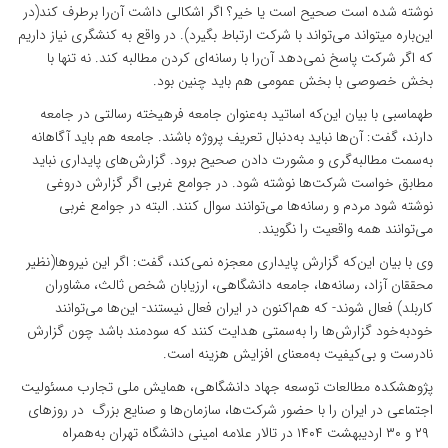
نوشته شده است صحیح است یا خیر؟ اگر اشکالی داشت آن‌را برطرف کند(در
این‌باره می­تواند می‌تواند با شرکت ارتباط بگیرد). در واقع به کنشگری نیاز داریم
که اگر شرکت پاسخ نمی‌دهد آن‌را با رسانه‌ای کردن مطالبه کند. نه تنها با
بخش خصوصی با بخش عمومی هم باید چنین بود.
طهماسبی با بیان این‌که اساتید به‌عنوان جامعه فرهیخته رسالتی در جامعه
دارند، گفت: آن‌ها نباید به‌دنبال تعریف پروژه باشند. جامعه هم باید آگاهانه
به‌سمت مطالبه‌گری و مشورت دادن صحیح برود. گزارش‌های پایداری نباید
مطابق خواست شرکت‌ها نوشته شود. در جوامع غربی اگر گزارش دروغی
نوشته شود مردم و رسانه‌ها می‌توانند سوال کنند. البته در جوامع غربی
می‌توانند همه واقعیت را نگویند.
وی با بیان این‌که گزارش پایداری معجزه نمی‌کند، گفت: اگر این نیروها(نظیر
محققان آزاد، رسانه‌ها، جامعه دانشگاهی، ارزیابان شخص ثالث، مشاوران
کاربلد) فعال شوند- که هم‌اکنون در ایران فعال نیستند- این‌ها می‌توانند
خودبه‌خود گزارش‌ها را به‌سمتی هدایت کنند که سودمند باشد چون گزارش
نادرست و بی‌کیفیت به‌معنای افزایش هزینه است.
پژوهشکده مطالعات توسعه جهاد دانشگاهی، همایش ملی تجارب مسئولیت
اجتماعی در ایران را با حضور شرکت‌ها، سازمان‌ها و صنایع بزرگ در روزهای
۲۹ و ۳۰ اردیبهشت ۱۴۰۴ در تالار علامه امینی دانشگاه تهران به‌همراه