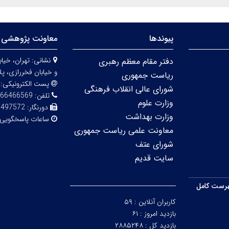
پیوندها
معاونت پژوهشی 
نشانی:
دفتر مقام معظم رهبری
و خیابان فخررازی، پلاک 
ریاست جمهوری
پست الکترونیکی:
شورای عالی انقلاب فرهنگی
تلفن:
66466569
وزارت علوم
دورنگار:
6497572
وزارت بهداشت
ساعات پاسخگویی
معاونت علمی ریاست جمهوری
شورای عتف
سایت قدیم
رست کامل
کاربران آنلاین :
۵۹
بازدید امروز :
۶۱
بازدید کل :
۲۸۸۵۲۴۸