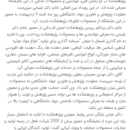
پژوهشکده در دو بخش فنی، مهندسی و محصولات غذایی در این نمایشگاه
معرفی شده اند. در این رویداد بین المللی خانم دکتر شیخی سرپرست
معاونت پژوهش و فناوری جهاد دانشگاهی روز سه شنبه 9 اردیبهشت با حضور
در این نمایشگاه از محصولات فناورانه پژوهشکده بازدید کرد.
خانم دکتر یزدانفر رییس پژوهشکده ضمن قدردانی از حضور خانم دکتر
شیخی به معرفی توانمندی ها و محصولات پژوهشکده پرداخت. وی با اشاره
به نام گذاری امسال با عنوان "سرمایه گذاری برای تولید" انواع مواد موثره
گیاهی، اسانس ها، عرقیات گیاهی، طعم دهنده ها، رنگ دهنده ها، افزودنی
های مجاز خوراکی، انواع امولسی فایرهای صنعتی، افزایه های سیمان حفاری،
بایوسایدهای محلول در آب و نفت و آزمایشگاه های تخصصی آنالیز شیمیایی
و میکروبی را از جمله محصولات و خدمات این پژوهشکده معرفی کرد.
آقای دکتر مهدی معینیان معاون پژوهشی پژوهشکده در حاشیه این بازدید
از توجه سرپرست معاونت پژوهش و فناوری جهاد دانشگاهی به محصولات
دانش بنیان پژوهشکده خبر داد. وی گفت حمایت های جدی مادی و معنوی
از مراکز تحقیقاتی و پژوهشکده ها می تواند مسیر پژوهش و تولید را هموار
سازد و هدف ما معرفی محصولات شاخص جهاد دانشگاهی با کیفیت بالا در
کشور و منطقه می باشد.
دکتر عباس بایگان مدیر روابط عمومی پژوهشکده با اشاره به استقبال بسیار
زیاد این دوره از نمایشگاه و حضور بیش از 2000 شرکت فعال در زمینه تولید و
صادرات محصولات مختلف با ویژند ایرانی گفت: تولید کنندگان ایرانی با