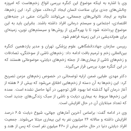
وی با اشاره به اینکه موضوع این کنگره بررسی انواع زخم‌هاست که امروزه
چالش‌های جدی برای سلامت انسان ایجاد کرده‌اند، عنوان کرد: این زخم‌ها،
علاوه بر ایجاد ناتوانی‌های جسمانی، می‌توانند تأثیرات منفی در جنبه‌های
اقتصادی، اجتماعی و سیستم درمانی افراد داشته باشند. بنابراین باید به این
موضوع پرداخته شود تا با بهره‌گیری از روش‌ها و سیستم‌های نوین، زمینه‌ای
برای هم‌اندیشی در این زمینه فراهم شود.
رییس سازمان جهاددانشگاهی علوم پزشکی تهران و مدیر یازدهمین کنگره
بین‌المللی زخم و ترمیم بافت ادامه داد: زخم‌های ناشی از سوختگی، تصادفات
و زخم‌های ناشی از بیماری‌ها، از جمله زخم‌های دیابتی، موضوعاتی هستند که
در این کنگره مورد بررسی قرار می‌گیرند.
دکتر مهدی طبایی ضمن ارایه توضحاتی در خصوص زخم‌های مزمن تصریح
کرد: این زخم‌ها به آن دسته از زخم‌هایی اطلاق می‌شود که بیش از ۶ هفته از
آغاز درمان آنها گذشته اما بهبود قابل توجهی در آنها حاصل نشده است. عمده
این زخم‌ها مربوط به بیماری دیابت و ناشی از سبک زندگی‌های جدید است
که تعداد مبتلایان آن در حال افزایش است.
وی در ادامه گفت: براساس آخرین آمارهای جهانی، شیوع دیابت ۶.۵ درصد
افزایش داشته و سالانه ۲۶ میلیون نفر به این بیماری مبتلا می‌شوند. جمعیت
افراد دیابتی دنیا در حال حاضر بیش از ۴۶۰ میلیون نفر است که پس از هند و