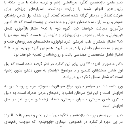
دبیر علمی یازدهمین کنگره بین‌المللی زخم و ترمیم بافت با بیان اینکه با
رایزنی‌های انجام‌ شده با وزارت بهداشت، امتیازهای ویژه‌ای برای
شرکت‌کنندگان در نظر گرفته شده است، گفت: گروه هدف اول شامل پزشکان
عمومی، پرستاران، متخصصان عفونی و متخصصان پوست است که ۱۵ امتیاز
بازآموزی دریافت خواهند کرد. گروه دوم با ۱۰.۵ امتیاز بازآموزی شامل
فیزیوتراپی، جراحی عمومی، پاتوبیولوژی و داروسازان هستند. گروه سوم نیز با
۷.۵ امتیاز، همکاران طب فیزیکی، فارماکولوژی، متخصصان بیماری‌های قلب و
عروق و متخصصان داخلی را در بر می‌گیرد. همچنین گروه چهارم نیز با ۴.۵
امتیاز شامل متخصصان مهندسی بافت و روان‌شناسان تغذیه خواهند بود.
دکتر منصوری افزود: ۱۳ پنل برای این کنگره در نظر گرفته شده است که پنل
اول شامل سخنرانان کلیدی و با موضوع «راهکار به سوی دنیای بدون زخم»
است که شعار امسال کنگره نیز می‌باشد.
وی ادامه داد: در سراسر جهان، انواع سرطان‌ها، به‌ویژه سرطان پوست، رو به
افزایش است و این نوع سرطان اغلب با زخم‌های مزمن همراه است. به دلیل
بستری شدن طولانی بیماران سرطانی، تعداد زخم‌های مزمن نیز در حال
افزایش است.
دبیر علمی بخش پوست یازدهمین کنگره بین‌المللی زخم و ترمیم بافت افزود:
در این دوره از کنگره در خصوص بیماری «بایوفیلم»، که موجب زخم‌های