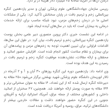
درمان آن‌ها در آمریکا سالانه ۲۵ میلیارد دلار هزینه در بر دارد.
رییس سازمان جهاددانشگاهی علوم پزشکی تهران و مدیر یازدهمین کنگره
بین‌المللی زخم و ترمیم بافت در پایان سخنانش تأکید کرد: یکی از مشکلات
اصلی ما در درمان زخم‌های مزمن، نبود شبکه مناسب برای ارائه خدمات
درمانی به بیماران است که باید در سال‌های آینده ایجاد شود.
در ادامه این نشست خبری دکتر پروین منصوری دبیر علمی بخش پوست
یازدهمین کنگره بین‌المللی زخم و ترمیم بافت، بیان کرد: در طول این سال‌ها،
اقدامات فراوانی برای تبیین اهمیت توجه به زخم‌های مزمن و پیامدهای آن
برای بیماران و نظام سلامت کشور انجام شده است. افزایش حضور اساتید و
محققان و ارائه مقالات، نشان‌دهنده موفقیت کنگره زخم و ترمیم بافت در
رسیدن به این هدف بوده است.
وی ادامه داد: یازدهمین دوره این کنگره روزهای ۳۰ آبان و 1 و ۲ آذرماه در
تالار ابوریحان دانشگاه علوم پزشکی شهید بهشتی برگزار می‌شود.۲۵۰ مقاله به
دبیرخانه کنگره ارسال شده که از این تعداد، ۱۶ مقاله به عنوان سخنرانی برتر و
۱۴۴ مقاله به صورت پوستر ارائه خواهند شد. همچنین، ۶۷ سخنران از اساتید
داخلی و کشورهای مختلف از جمله عراق، آمریکا، استرالیا، ترکیه و آفریقای
جنوبی در این کنگره حضور خواهند داشت و مقالات خارجی بیشتر از
دانشگاه‌های ترکیه، عراق، روسیه و آمریکا دریافت شده است.