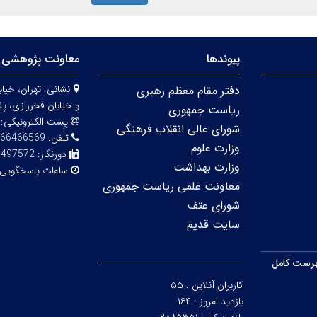
پیوندها
معاونت پژوهشی 
نشانی:
دفتر مقام معظم رهبری
و خیابان فخررازی، پلاک 
ریاست جمهوری
پست الکترونیکی:
شورای عالی انقلاب فرهنگی
تلفن:
66466569
وزارت علوم
دورنگار:
6497572
وزارت بهداشت
ساعات پاسخگویی
معاونت علمی ریاست جمهوری
شورای عتف
سایت قدیم
رست کامل
کاربران آنلاین :
۵۵
بازدید امروز :
۱۶۴