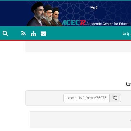
ورود
ا ما
ی