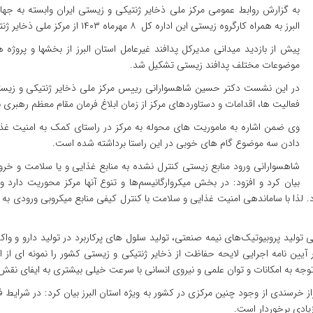
به گزارش روابط عمومی مرکز ملی ذخایر ژنتیکی و زیستی ایران وابسته به ج
البرز به همراه کارگروه زیستی این اداره کل ۸ مهرماه ۱۴۰۳ از مرکز ملی ذخایر ژنتیکی و زیستی ایران بازدید کرد.
پیش از بازدید میدانی مدیرکل پدافند غیرعامل استان البرز از بخشها و پروژ
موضوعات مختلف پدافند زیستی تشکیل شد.
در این نشست دکتر حسین شاهسوارانی رییس مرکز ملی ذخایر ژنتیکی و زیست
فعالیت ها، اقدامات و دستاوردهای مرکز از زمان ابلاغ فرمان مقام معظم رهب
وی ضمن اشاره به ماموریت های محوله به مرکز در راستای کمک به امنیت غذایی
دادن سه موضوع گام های خوبی در این راستا برداشته شده است.
شاهسوارانی ورود منابع زیستی کنترل نشده به منابع غذایی و یا سلامت و خروج
بیان کرد و افزود: در بخش میکروارگانیسم‌ها و تنوع آنها مرکز محوریت دارد 
رد. لذا با ساماندهی امنیت غذایی و سلامت با کنترل کیفی منابع میکروبی ورودی ب
ی تولید پروبیوتیک‌های نیمه صنعتی، تولید سلول های پرکاربرد در تولید دارو و و
یین نامه اجرایی لایحه حفاظت از ذخایر ژنتیکی و زیستی کشور را نمونه ای از ا
وجه به امکانات و توان علمی و نیروی انسانی با سرعت خیلی بیشتری به ایفای نقش 
 خرسندی از وجود چنین مرکزی در کشور به ویژه استان البرز بیان کرد: در شرایط فع
زیادی برخوردار است.