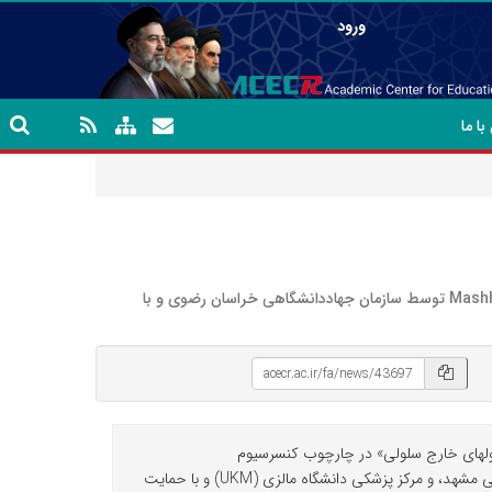
ورود
ا ما
سومین سمپوزیوم بین‌المللی «سلول‏های‌بنیادی و پزشکی‌بازساختی: با تمرکز بر وزیکول‏های خارج سلولی» در چارچوب کنسرسیوم MashhadStemCells توسط سازمان جهاد‏دانشگاهی خراسان رضوی و با
کول‏های خارج سلولی» در چارچوب کنسرسیوم
MashhadStemCells توسط سازمان جهاد‏دانشگاهی خراسان رضوی و با همکاری دانشگاه فردوسی مشهد، پژوهشگاه رویان، دانشگاه علوم پزشکی مشهد، و مرکز پزشکی دانشگاه مالزی (UKM) و با حمایت