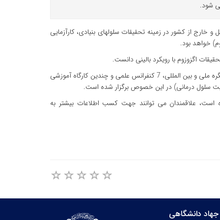
و خارج از کشور در زمینه تحقیقات سلول‏های بنیادی، کارآزمایی
وم) خواهد بود.
یقات اگزوزوم با رویکرد بالینی دانست.
سلسله رویدادهای MashhadStemCells از سال 1390 آغاز شده و تاکنون 4 کنگره ملی و بین المللی، 7 کنفرانس علمی و چندین کارگاه آموزشی
وریت سلول درمانی) در این خصوص برگزار شده است.
ثبت نام سمپوزیوم از 11 اردیبهشت‏ ماه 1401 آغاز شده است، علاقمندان می توانند جهت کسب اطلاعات بیشتر به
جهاد دانشگاهی