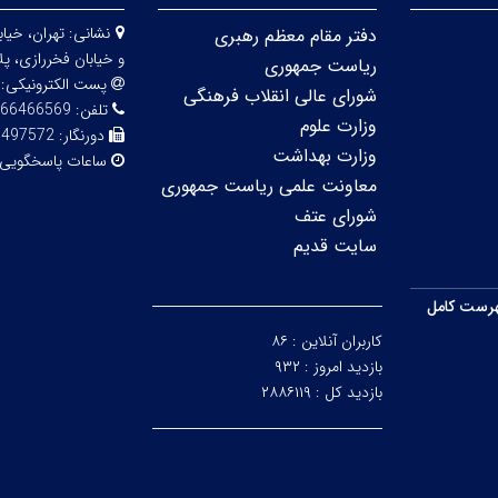
نشانی:
دفتر مقام معظم رهبری
و خیابان فخررازی، پلاک 
ریاست جمهوری
پست الکترونیکی:
شورای عالی انقلاب فرهنگی
تلفن:
66466569
وزارت علوم
دورنگار:
6497572
وزارت بهداشت
ساعات پاسخگویی
معاونت علمی ریاست جمهوری
شورای عتف
سایت قدیم
رست کامل
کاربران آنلاین :
۸۶
بازدید امروز :
۹۳۲
بازدید کل :
۲۸۸۶۱۱۹