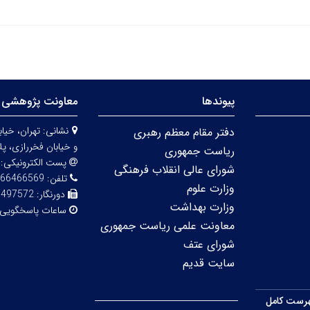
پیوندها
معاونت پژوهشی 
نشانی:
دفتر مقام معظم رهبری
و خیابان فخررازی، پلاک 
ریاست جمهوری
پست الکترونیکی:
شورای عالی انقلاب فرهنگی
تلفن:
66466569
وزارت علوم
دورنگار:
6497572
وزارت بهداشت
ساعات پاسخگویی
معاونت علمی ریاست جمهوری
شورای عتف
سایت قدیم
رست کامل