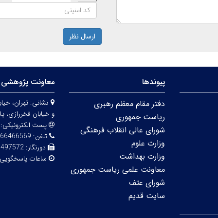
ارسال نظر
پیوندها
معاونت پژوهشی 
نشانی:
دفتر مقام معظم رهبری
و خیابان فخررازی، پلاک 
ریاست جمهوری
پست الکترونیکی:
شورای عالی انقلاب فرهنگی
تلفن:
66466569
وزارت علوم
دورنگار:
6497572
وزارت بهداشت
ساعات پاسخگویی
معاونت علمی ریاست جمهوری
شورای عتف
سایت قدیم