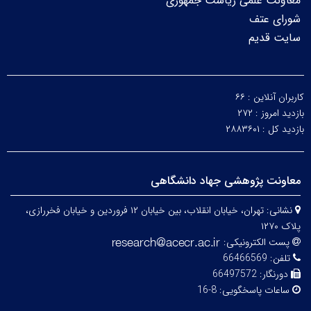
معاونت علمی ریاست جمهوری
شورای عتف
سایت قدیم
کاربران آنلاین :
۶۶
بازدید امروز :
۲۷۲
بازدید کل :
۲۸۸۳۶۰۱
معاونت پژوهشی جهاد دانشگاهی
نشانی:
تهران، خیابان انقلاب، بین خیابان ۱۲ فروردین و خیابان فخررازی،
پلاک ۱۲۷۰
پست الکترونیکی:
تلفن:
66466569
دورنگار:
66497572
ساعات پاسخگویی:
8-16