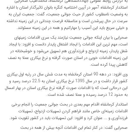
به گزارش روابط عمومی جهاددانشگاهی کرمانشاه، محمدطیب صحرایی
استاندار کرمانشاه 7مهر در آیین اختتامیه کنگره بانوان تاثیرگذار استان با اشاره
به وضعیت نامطلوب کشور از حیث جوانی جمعیت، گفت:‌ جمعیت ایران به
سرعت در حال پیرشدن است و متاسفانه فرصت چندانی در این زمینه نداشته
و خیلی سریع باید این آسیب را مهارکنیم و همه در این زمینه مسئولند.
صحرایی با بیان اینکه جوانی جمعیت نیازمند یک سری اقدامات زمینه‏ای
است، مهم ترین این اقدامات را ایجاد اشتغال پایدار دانست و افزود: با ایجاد
شغل پایدار، زمینه ازدواج و فرزندآوری هم تسهیل می‌شود و خوشبختانه در
این زمینه اقدامات خوبی در استان صورت گرفته و نرخ بیکاری عملا به نصف
کاهش پیدا کرده است.
وی افزود: در دهه 90 استان کرمانشاه به مدت شش سال در رتبه اول بیکاری
کشور قرار داشت و در سال 1395 نرخ بیکاری استان به 22.5 درصد رسید و
این درحالی است که با اقدامات صورت گرفته نرخ بیکاری استان در بهار امسال
به حدود 12 درصد رسیده و عملا نصف شده است.
استاندار کرمانشاه اقدام مهم بعدی در بحث جوانی جمعیت را انجام برخی
اقدامات زمینه‌ای خاص مانند فراهم کردن تسهیلات ازدواج، تسهیلات
فرزندآوری و ... عنوان کرد و افزود:‌ این تسهیلات باید در کشور تقویت شود.
صحرایی گفت:‌ در کنار تمام این اقدامات آنچه بیش از همه در بحث