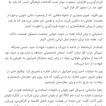
فرزندآوری و افزایش جمعیت موثر است اقدامات فرهنگی است که باید به
طور جد در دستور کار قرار گیرد.
وی افزود:‌ امروز بسیاری از خانواده‌هایی که از وضعیت مالی خوبی برخوردار
هستند تمایلی به داشتن فرزند ندارند و همین امر نشان می‌دهد که ما باید
بیش از پیش فرهنگسازی در حوزه فرزندآوری را تقویت کنیم.
صحرایی با بیان اینکه همه در حوزه جوانی جمعیت مسئول هستند، تاکید
کرد:‌ همه باید برای تداوم نسل ایرانی تلاش کنیم.
استاندار کرمانشاه در ادامه با تبریک و تسلیت شهادت سید حسن نصرالله
دبیرکل حزب الله لبنان، گفت: ‌ایشان شخصیتی مجاهد و مبارز بود و حیف بود
که بعد از سالهای طولانی جهاد در برابر رژیم جنایتکار اسراییل به طریقی به جز
شهادت از دنیا می‌رفت.
وی به جنایات اخیر رژیم اسراییل در لبنان اشاره و تصریح کرد:‌ وقایع اخیر در
جهان امروز، بدون تعارف به ما می‌گوید که باید روی پای خودمان بایستیم و
رشادت به خرج داده و پای عقایدمان بایستیم.
زهرا جانجانی مدیرکل امور بانوان و خانواده استانداری کرمانشاه هم در این
مراسم با اشاره به ثبت نام 885 نفر از بانوان استان برای شرکت در کنگره بانوان
تاثیر گذار، گفت:‌ این تعداد در هشت حوزه شامل اقتصاد و کارآفرینی، ورزش،